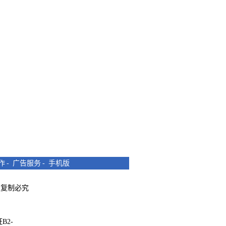
作
-
广告服务
-
手机版
所有 复制必究
B2-