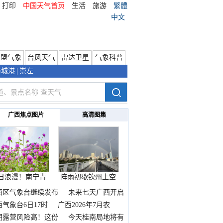
打印
中国天气首页
生活
旅游
繁體
中文
东盟气象
台风天气
雷达卫星
气象科普
防城港
|
崇左
广西焦点图片
高清图集
日浪漫！南宁青
阵雨初歇钦州上空
秀山
邂逅
西区气象台继续发布
未来七天广西开启
热
西气象台6日17时
广西2026年7月农
期露营风险高！这份
今天桂南局地将有