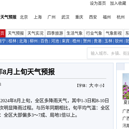
设为首页
加入收藏
天气预报
北京
上海
广州
武汉
重庆
西安
福州
杭州
首页
天气预报
天气实况
四季旅游
生活气象
行业气象
气象影视
南宁
|
桂林
|
北海
|
柳州
|
百色
|
河池
|
来宾
|
梧州
|
贺州
|
贵港
|
玉林
|
钦州
|
4年8月上旬天气预报
站
大
中
【字体：
小
】
024年8月上旬，全区多降雨天气，其中1-3日和8-10日
夏
次明显降雨过程。与历年同期相比，旬平均气温：全区
广
：全区大部偏多3～7成、局地1倍以上。
晴
广
汛