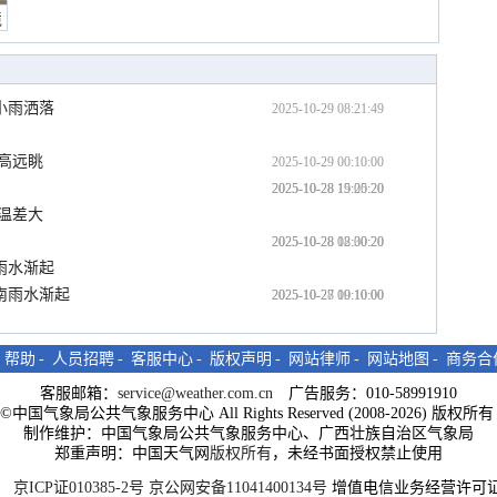
境
小雨洒落
2025-10-29 08:21:49
高远眺
2025-10-29 00:10:00
2025-10-28 19:00:20
2025-10-28 15:25:20
温差大
2025-10-28 12:00:20
2025-10-28 08:30:20
雨水渐起
南雨水渐起
2025-10-28 00:10:00
2025-10-27 19:10:00
-
帮助
-
人员招聘
-
客服中心
-
版权声明
-
网站律师
-
网站地图
-
商务合
客服邮箱：
service@weather.com.cn
广告服务：010-58991910
ght©中国气象局公共气象服务中心 All Rights Reserved (2008-2026) 版权
制作维护：中国气象局公共气象服务中心、广西壮族自治区气象局
郑重声明：中国天气网
版权所有
，未经书面授权禁止使用
京ICP证010385-2号
京公网安备11041400134号
增值电信业务经营许可证