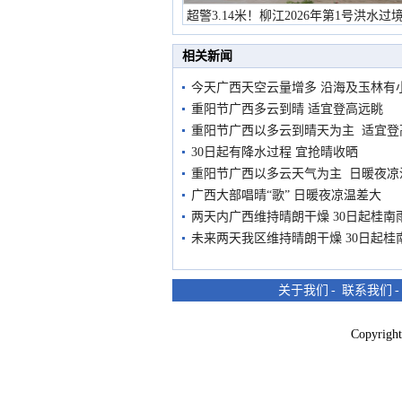
超警3.14米！柳江2026年第1号洪水过
市民在堤岸见证汛况
相关新闻
今天广西天空云量增多 沿海及玉林有
重阳节广西多云到晴 适宜登高远眺
重阳节广西以多云到晴天为主 适宜登
30日起有降水过程 宜抢晴收晒
重阳节广西以多云天气为主 日暖夜凉
广西大部唱晴“歌” 日暖夜凉温差大
两天内广西维持晴朗干燥 30日起桂南
未来两天我区维持晴朗干燥 30日起桂
关于我们
-
联系我们
Copyri