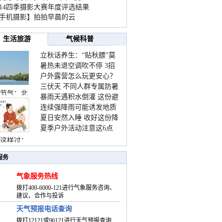
014四季摄影大赛年度评选结果
手机摄影】拍拍早晨的云
生活旅游
气候科普
立秋话养生：“贴秋膘”莫
暑热未退空调吹不停 3招
着急 先清暑再防燥
户外露营怎么玩更安心？
护住肩颈不酸痛
三伏天 不同人群专属防暑
这份攻略请收好
节气：北
暴雨天遇积水倒灌 这份避
要点请收好
连续强降雨可能诱发地质
险提示请收好
夏日安然入睡 收好这份降
灾害 这些前兆要知道
夏季户外活动注意这6点
温小贴士
防暑健身两不误
这样过：
服务
气象服务热线
拨打400-6000-121进行气象服务咨询、
建议、合作与投诉
天气预报电话查询
拨打12121或96121进行天气预报查询