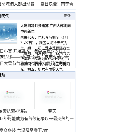
雨
日防城港大部出现暴
夏日浪漫！南宁青
山
更多
聊天气
大寒阴冷且多雨雾 广西大部阴雨
中迎新年
未来七天，包括春节期间（1月
21-27日），我区以阴冷天气为
主，初一、初二受中等偏强冷空
日小寒 开始进入一年中最寒冷的日子
气影响，阴冷有小雨，各地气温
家访谈——“冬至”节气广西雨水偏少气
下降4～6℃局地8℃以上，初三、
低
日大雪节气到来 广西将持续低温寒冷
初四天气转好，部分地区可见阳
气
光，初五、初六有雨雾天气。
互动
胎素抗衰神话破
春天
灭！
015年可能成为有气候记录以来最炎热的一
夏穿冬装 气温降至零下7度