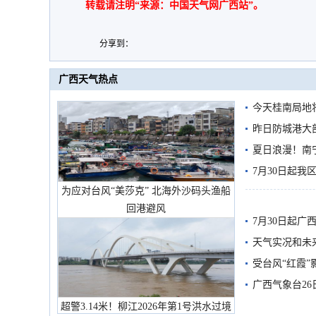
转载请注明“来源：中国天气网广西站”。
分享到：
广西天气热点
今天桂南局地将
需继续防范
昨日防城港大
雨
夏日浪漫！南
7月30日起
为应对台风“美莎克” 北海外沙码头渔船
回港避风
7月30日起
天气实况和未
受台风“红霞”
有较强降雨
广西气象台26
超警3.14米！柳江2026年第1号洪水过境