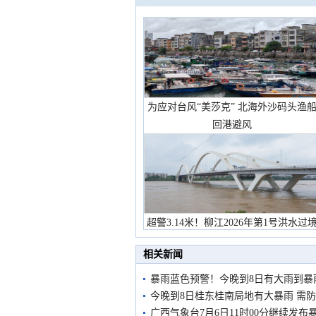
为应对台风“美莎克” 北海外沙码头渔
回港避风
超警3.14米！柳江2026年第1号洪水过
市民在堤岸见证汛况
相关新闻
暴雨蓝色预警！今晚到8日有大雨到暴
今晚到8日桂东桂南局地有大暴雨 需
广西气象台7月6日11时00分继续发布