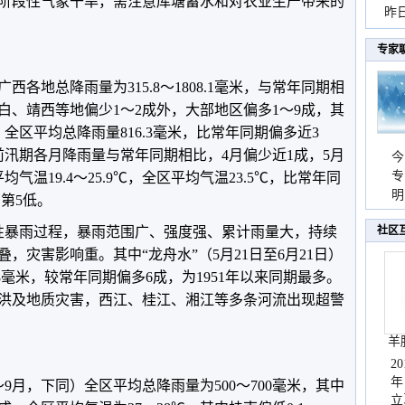
阶段性气象干旱，需注意库塘蓄水和对农业生产带来的
暴
昨
秀
专家
广西各地总降雨量为315.8～1808.1毫米，与常年同期相
白、靖西等地偏少1～2成外，大部地区偏多1～9成，其
全区平均总降雨量816.3毫米，比常年同期偏多近3
。前汛期各月降雨量与常年同期相比，4月偏少近1成，5月
今
专
气温19.4～25.9℃，全区平均气温23.5℃，比常年同
温
明
期第5低。
天
性暴雨过程，暴雨范围广、强度强、累计雨量大，持续
社区
，灾害影响重。其中“龙舟水”（5月21日至6月21日）
8毫米，较常年同期偏多6成，为1951年以来同期最多。
洪及地质灾害，西江、桂江、湘江等多条河流出现超警
羊
2
年
～9月，下同）全区平均总降雨量为500～700毫米，其中
立