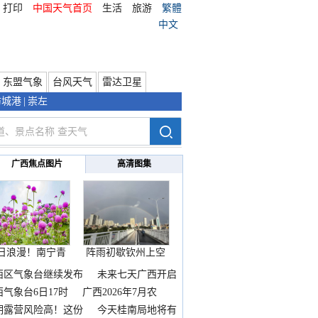
打印
中国天气首页
生活
旅游
繁體
中文
东盟气象
台风天气
雷达卫星
防城港
|
崇左
广西焦点图片
高清图集
日浪漫！南宁青
阵雨初歇钦州上空
秀山
邂逅
西区气象台继续发布
未来七天广西开启
热
西气象台6日17时
广西2026年7月农
期露营风险高！这份
今天桂南局地将有