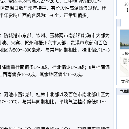
成。全区平均气温为27～28℃，其中桂南偏低0.1～
2
部地区高温日数与常年持平，有阶段性高温热浪过程。桂
【
半年影响广西的台风为5～6个，正常到偏多。
雨量：防城港市东部、钦州、玉林两市南部和北海市大部为
州、河池、来宾、贺州和梧州六市大部，贵港市东部和百色
余地区为500～800毫米。与常年同期相比，桂北偏少1～3
立秋
降雨量桂南偏多1～3成，桂北偏少1～3成；8月桂南偏
月桂西南偏多1～2成，其余地区偏少1～2成。
立秋
气象
气温：河池市西北部、桂林市北部以及百色市南北部山区为
27～29℃。与常年同期相比，平均气温桂南偏低0.1～