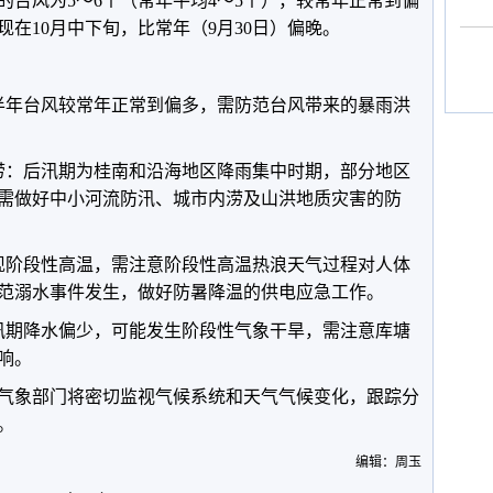
西的台风为5～6个（常年平均4～5个），较常年正常到偏
在10月中下旬，比常年（9月30日）偏晚。
半年台风较常年正常到偏多，需防范台风带来的暴雨洪
涝：后汛期为桂南和沿海地区降雨集中时期，部分地区
需做好中小河流防汛、城市内涝及山洪地质灾害的防
现阶段性高温，需注意阶段性高温热浪天气过程对人体
范溺水事件发生，做好防暑降温的供电应急工作。
汛期降水偏少，可能发生阶段性气象干旱，需注意库塘
响。
气象部门将密切监视气候系统和天气气候变化，跟踪分
。
编辑：周玉