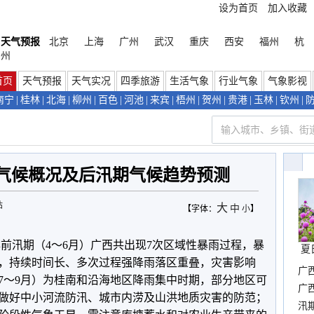
设为首页
加入收藏
天气预报
北京
上海
广州
武汉
重庆
西安
福州
杭
州
首页
天气预报
天气实况
四季旅游
生活气象
行业气象
气象影视
南宁
|
桂林
|
北海
|
柳州
|
百色
|
河池
|
来宾
|
梧州
|
贺州
|
贵港
|
玉林
|
钦州
|
期气候概况及后汛期气候趋势预测
站
大
中
【字体：
小
】
2年前汛期（4～6月）广西共出现7次区域性暴雨过程，暴
夏
，持续时间长、多次过程强降雨落区重叠，灾害影响
广
（7～9月）为桂南和沿海地区降雨集中时期，部分地区可
晴
广
做好中小河流防汛、城市内涝及山洪地质灾害的防范；
汛