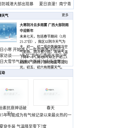
雨
日防城港大部出现暴
夏日浪漫！南宁青
山
更多
聊天气
大寒阴冷且多雨雾 广西大部阴雨
中迎新年
未来七天，包括春节期间（1月
21-27日），我区以阴冷天气为
主，初一、初二受中等偏强冷空
日小寒 开始进入一年中最寒冷的日子
气影响，阴冷有小雨，各地气温
家访谈——“冬至”节气广西雨水偏少气
下降4～6℃局地8℃以上，初三、
低
日大雪节气到来 广西将持续低温寒冷
初四天气转好，部分地区可见阳
气
光，初五、初六有雨雾天气。
互动
胎素抗衰神话破
春天
灭！
015年可能成为有气候记录以来最炎热的一
夏穿冬装 气温降至零下7度