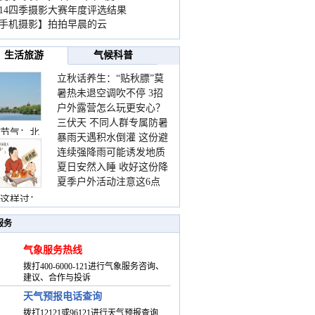
014四季摄影大赛年度评选结果
手机摄影】拍拍早晨的云
生活旅游
气候科普
立秋话养生：“贴秋膘”莫
暑热未退空调吹不停 3招
着急 先清暑再防燥
户外露营怎么玩更安心？
护住肩颈不酸痛
三伏天 不同人群专属防暑
这份攻略请收好
节气：北
暴雨天遇积水倒灌 这份避
要点请收好
连续强降雨可能诱发地质
险提示请收好
夏日安然入睡 收好这份降
灾害 这些前兆要知道
夏季户外活动注意这6点
温小贴士
防暑健身两不误
这样过：
服务
气象服务热线
拨打400-6000-121进行气象服务咨询、
建议、合作与投诉
天气预报电话查询
拨打12121或96121进行天气预报查询