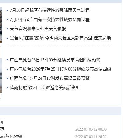
7月30日起我区有持续性较强降雨天气过程
7月30日起广西有一次持续性较强降雨过程
天气实况和未来七天天气预报
受台风“红霞”影响 今明两天我区大部有高温 桂东局地
船
有较强降雨
广西气象台26日17时00分继续发布高温四级预警
广西气象台2026年7月25日17时00分继续发布高温四级
预警
广西气象台7月24日17时发布高温四级预警
阵雨初歇 钦州上空邂逅绝美雨后彩虹
境
雨
防范
2022-07-06 12:00:00
暴雨蓝色预警
2022-07-06 11:26:52