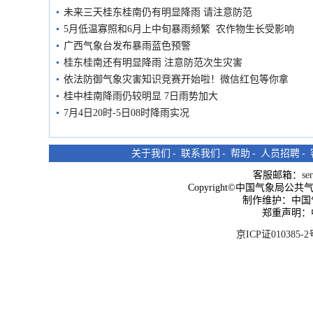
未来三天桂东桂南仍有明显降雨 请注意防范
5月低温寡照和6月上中旬暴雨频繁 农作物生长受影响
广西气象台发布暴雨蓝色预警
桂东桂南还有明显降雨 注意防范次生灾害
依法防御气象灾害知识竞赛开始啦！微信红包等你拿
桂中桂南降雨仍较明显 7日雨势加大
7月4日20时-5日08时降雨实况
关于我们
-
联系我们
-
帮助
-
人员招聘
-
客服邮箱：
se
Copyright©中国气象局公共气象服
制作维护：中国
郑重声明：
京ICP证010385-2