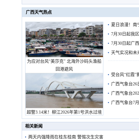
广西天气热点
夏日浪漫！南
7月30日起
7月30日起
天气实况和未
为应对台风“美莎克” 北海外沙码头渔船
回港避风
受台风“红霞”
有较强降雨
广西气象台26
广西气象台20
预警
广西气象台7月
超警3.14米！柳江2026年第1号洪水过境
市民在堤岸见证汛况
相关新闻
两天内强降雨在桂东桂南 警惕次生灾害