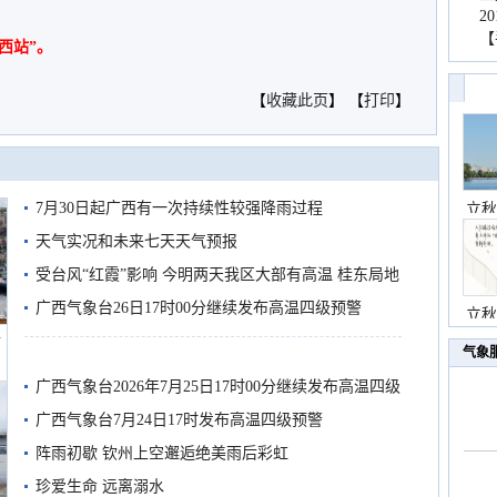
2
【
西站”。
【
收藏此页
】 【
打印
】
7月30日起广西有一次持续性较强降雨过程
立秋
天气实况和未来七天天气预报
受台风“红霞”影响 今明两天我区大部有高温 桂东局地
有较强降雨
广西气象台26日17时00分继续发布高温四级预警
立秋
船
气象
广西气象台2026年7月25日17时00分继续发布高温四级
预警
广西气象台7月24日17时发布高温四级预警
阵雨初歇 钦州上空邂逅绝美雨后彩虹
珍爱生命 远离溺水