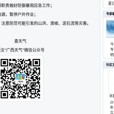
现
夏
照职责做好防御暴雨应急工作；
持
电源，暂停户外作业；
专家
，注意防范可能引发的山洪、滑坡、泥石流等灾害。
查天气
今
专
注“广西天气”微信公众号
温
明
天
社区
羊
2
年
立