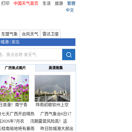
打印
中国天气首页
生活
旅游
繁體
中文
东盟气象
台风天气
雷达卫星
防城港
|
崇左
广西焦点图片
高清图集
日浪漫！南宁青
阵雨初歇钦州上空
秀山
邂逅
来七天广西开启晴热
广西气象台6日17
2026年7月农
汛期露营风险高！这
天桂南局地将有暴雨
昨日防城港大部出