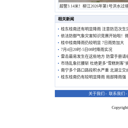
超警3.14米！柳江2026年第1号洪水过
市民在堤岸见证汛况
相关新闻
桂东桂南还有明显降雨 注意防范次生
依法防御气象灾害知识竞赛开始啦！
桂中桂南降雨仍较明显 7日雨势加大
7月4日20时-5日08时降雨实况
雷击最易发生在这些地方 防雷手册请
市场乱象拦腰斩 杜绝更多“雪糕刺客”搞
南宁多个路口路段积水严重 北湖立交成
桂东桂南仍有较明显降雨 局部降雨强
关于我们
-
联系我们
Copyri