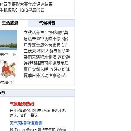
014四季摄影大赛年度评选结果
手机摄影】拍拍早晨的云
生活旅游
气候科普
立秋话养生：“贴秋膘”莫
暑热未退空调吹不停 3招
着急 先清暑再防燥
户外露营怎么玩更安心？
护住肩颈不酸痛
三伏天 不同人群专属防暑
这份攻略请收好
节气：北
暴雨天遇积水倒灌 这份避
要点请收好
连续强降雨可能诱发地质
险提示请收好
夏日安然入睡 收好这份降
灾害 这些前兆要知道
夏季户外活动注意这6点
温小贴士
防暑健身两不误
这样过：
服务
气象服务热线
拨打400-6000-121进行气象服务咨询、
建议、合作与投诉
天气预报电话查询
拨打12121或96121进行天气预报查询