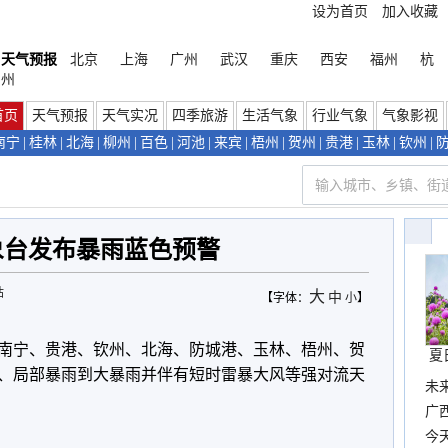
设为首页
加入收藏
天气预报
北京
上海
广州
武汉
重庆
西安
福州
杭
州
首页
天气预报
天气实况
四季旅游
生活气象
行业气象
气象影视
南宁
|
桂林
|
北海
|
柳州
|
百色
|
河池
|
来宾
|
梧州
|
贺州
|
贵港
|
玉林
|
钦州
|
象台发布暴雨蓝色预警
站
大
中
【字体：
小
】
、南宁、贵港、钦州、北海、防城港、玉林、梧州、贺
夏
、局部暴雨到大暴雨并伴有短时雷暴大风等强对流天
未
时
广西
份
今