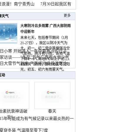
暴
日浪漫！南宁青秀山
7月30日起我区有
更多
聊天气
大寒阴冷且多雨雾 广西大部阴雨
中迎新年
未来七天，包括春节期间（1月
21-27日），我区以阴冷天气为
主，初一、初二受中等偏强冷空
日小寒 开始进入一年中最寒冷的日子
气影响，阴冷有小雨，各地气温
家访谈——“冬至”节气广西雨水偏少气
下降4～6℃局地8℃以上，初三、
低
日大雪节气到来 广西将持续低温寒冷
初四天气转好，部分地区可见阳
气
光，初五、初六有雨雾天气。
互动
胎素抗衰神话破
春天
灭！
015年可能成为有气候记录以来最炎热的一
夏穿冬装 气温降至零下7度