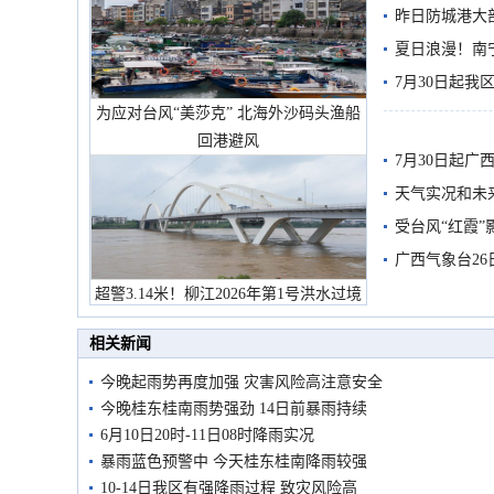
需继续防范
昨日防城港大
雨
夏日浪漫！南
7月30日起
为应对台风“美莎克” 北海外沙码头渔船
回港避风
7月30日起
天气实况和未
受台风“红霞”
有较强降雨
广西气象台26
超警3.14米！柳江2026年第1号洪水过境
市民在堤岸见证汛况
相关新闻
今晚起雨势再度加强 灾害风险高注意安全
今晚桂东桂南雨势强劲 14日前暴雨持续
6月10日20时-11日08时降雨实况
暴雨蓝色预警中 今天桂东桂南降雨较强
10-14日我区有强降雨过程 致灾风险高