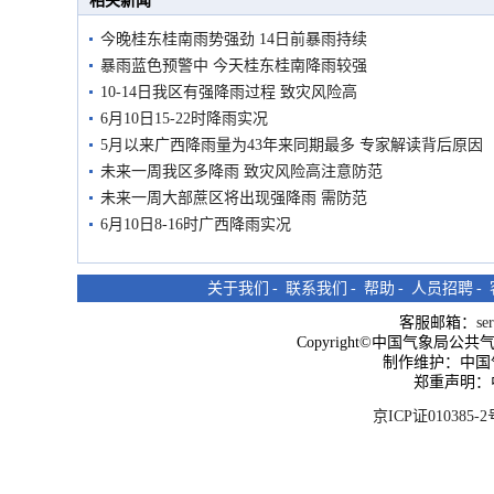
相关新闻
今晚桂东桂南雨势强劲 14日前暴雨持续
暴雨蓝色预警中 今天桂东桂南降雨较强
10-14日我区有强降雨过程 致灾风险高
6月10日15-22时降雨实况
5月以来广西降雨量为43年来同期最多 专家解读背后原因
未来一周我区多降雨 致灾风险高注意防范
未来一周大部蔗区将出现强降雨 需防范
6月10日8-16时广西降雨实况
关于我们
-
联系我们
-
帮助
-
人员招聘
-
客服邮箱：
se
Copyright©中国气象局公共气象服
制作维护：中国
郑重声明：
京ICP证010385-2