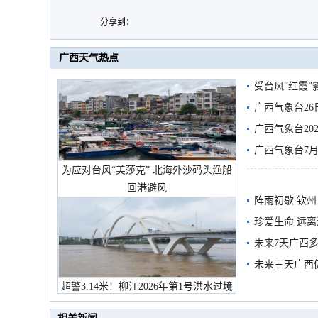
分享到：
广西天气热点
受台风“红霞”
有较强降雨
广西气象台26
广西气象台20
预警
广西气象台7月
为应对台风“美莎克” 北海外沙码头渔船
回港避风
阵雨初歇 钦
珍爱生命 远
未来7天广西
未来三天广西
超警3.14米！柳江2026年第1号洪水过境
市民在堤岸见证汛况