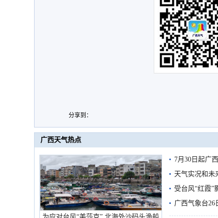
分享到：
广西天气热点
7月30日起
天气实况和未
受台风“红霞”
有较强降雨
广西气象台26
为应对台风“美莎克” 北海外沙码头渔船