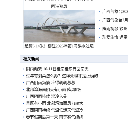
回港避风
广西气象台20
预警
广西气象台7月
阵雨初歇 钦
珍爱生命 远
超警3.14米！柳江2026年第1号洪水过境
市民在堤岸见证汛况
相关新闻
阴雨频繁 10-11日桂南桂东有回南天
过年有剩菜怎么办？这样处理才是正确的......
广西阴雨频繁 冷得朝朝暮暮
北部湾海面阴天有小雨 阵风8级
广西阴雨持续 湿冷入骨
景区有小雨 北部湾海面风力较大
广西阴雨持续 气温低迷天气湿冷
春节假期后第一天 南宁雾气缭绕