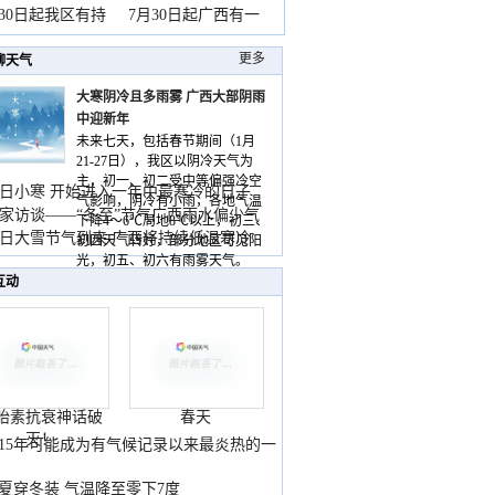
山
月30日起我区有持
7月30日起广西有一
更多
聊天气
大寒阴冷且多雨雾 广西大部阴雨
中迎新年
未来七天，包括春节期间（1月
21-27日），我区以阴冷天气为
主，初一、初二受中等偏强冷空
日小寒 开始进入一年中最寒冷的日子
气影响，阴冷有小雨，各地气温
家访谈——“冬至”节气广西雨水偏少气
下降4～6℃局地8℃以上，初三、
低
日大雪节气到来 广西将持续低温寒冷
初四天气转好，部分地区可见阳
气
光，初五、初六有雨雾天气。
互动
胎素抗衰神话破
春天
灭！
015年可能成为有气候记录以来最炎热的一
夏穿冬装 气温降至零下7度