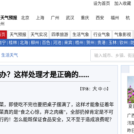
设为首页
加入收藏
天气预报
北京
上海
广州
武汉
重庆
西安
福州
杭
州
首页
天气预报
天气实况
四季旅游
生活气象
行业气象
气象影视
南宁
|
桂林
|
北海
|
柳州
|
百色
|
河池
|
来宾
|
梧州
|
贺州
|
贵港
|
玉林
|
钦州
|
生活天气
？这样处理才是正确的......
大
中
【字体：
小
】
菜，即使吃不完也要把桌子摆满了，这样才能象征着年
夏
菜真的是“食之心惊，弃之肉痛”，全部扔掉肯定是不可
广
行的！怎么能既保证食品安全，又不至于造成浪费呢？
汛
暴
昨