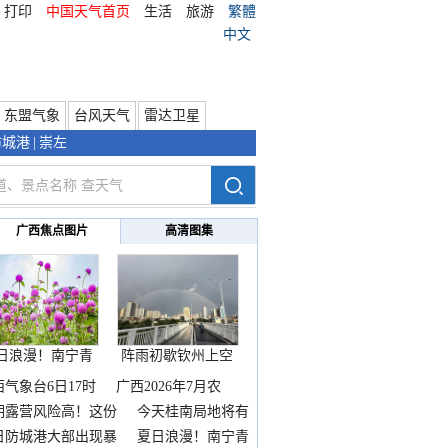
打印
中国天气首页
生活
旅游
繁體
中文
东盟气象
台风天气
雷达卫星
防城港
|
崇左
广西焦点图片
高清图集
日浪漫！南宁青
阵雨初歇钦州上空
秀山
邂逅
西气象台6日17时
广西2026年7月农
期露营风险高！这份
今天桂南局地将有
雨
日防城港大部出现暴
夏日浪漫！南宁青