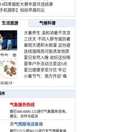
014四季摄影大赛年度评选结果
手机摄影】拍拍早晨的云
生活旅游
气候科普
大暑养生 温和消暑不贪凉
三伏天 不同人群专属防暑
暴雨天遇积水倒灌 这份避
要点请收好
连续强降雨可能诱发地质
险提示请收好
节气：南
夏日安然入睡 收好这份降
灾害 这些前兆要知道
夏季户外活动注意这6点
温小贴士
夏日健康享受冷饮 牢记
防暑健身两不误
小暑节气：南方开启“桑
“两注意一控制”
拿”模式 北方陆续进入雨
这样过：
季
服务
气象服务热线
拨打400-6000-121进行气象服务咨询、
建议、合作与投诉
天气预报电话查询
拨打12121或96121进行天气预报查询