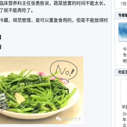
临床营养科主任张勇胜说，蔬菜放置的时间不能太长，
秀
7
了就不能再吃了。
专家
冷藏，规范管理，是可以重复食用的，但是不能放得时
】
留
今
专
温
明
天
社区
羊
2
年
立