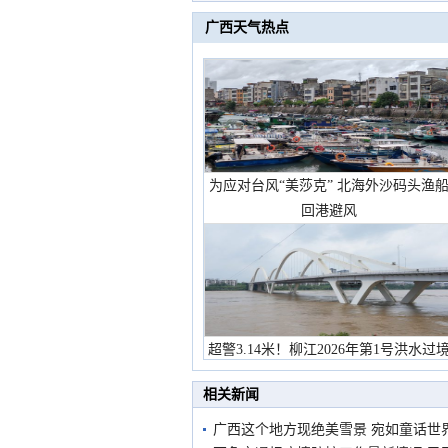
广西天气热点
为应对台风“美莎克” 北海外沙码头渔
回港避风
超警3.14米！柳江2026年第1号洪水过
市民在堤岸见证汛况
相关新闻
广西这个地方现绝美雪景 宛如童话世