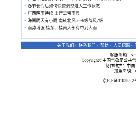
春节长假后如何快速调整进入工作状态
广西阴雨持续 出行需带雨具
海面阴天有小雨 南转北风5～6级阵风7级
雨势增强 桂东、桂南大部有中到大雨
关于我们
-
联系我们
-
帮助
-
人员招聘
-
客服邮箱：
se
Copyright©中国气象局公共气象服
制作维护：中国
郑重声明：
京ICP证010385-2