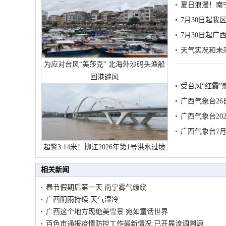
夏日浪漫！南
7月30日起
7月30日起
天气实况和未
为应对台风“美莎克” 北海外沙码头渔船
回港避风
受台风“红霞”
有较强降雨
广西气象台26
广西气象台20
预警
广西气象台7月
超警3.14米！柳江2026年第1号洪水过境
市民在堤岸见证汛况
相关新闻
春节假期后第一天 南宁雾气缭绕
广西阴雨持续 天气湿冷
广西这个地方现绝美雪景 宛如童话世界
百色市通报疫情防控工作最新情况:已开展流调溯源