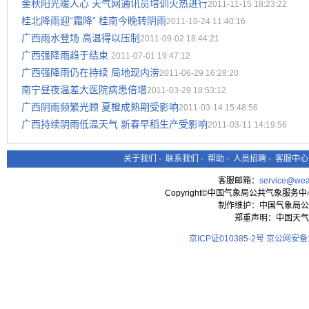
金秋阳光暖人心 天气网通讯员培训火热进行
2011-11-15 18:23:22
桂北降雨迎“霜降” 桂南今晚转阴雨
2011-10-24 11:40:16
广西雨水登场 高温得以压制
2011-09-02 18:44:21
广西强降雨趋于结束
2011-07-01 19:47:12
广西强降雨仍在持续 局地现内涝
2011-06-29 16:28:20
南宁昼夜温差大医院病患倍增
2011-03-29 18:53:12
广西阴雨频繁光顾 夏橙成熟期受影响
2011-03-14 15:48:56
广西持续阴雨低温天气 新春早稻生产受影响
2011-03-11 14:19:56
关于我们
-
联系我们
-
帮助
-
人员招聘
-
客服中心
客服邮箱：
service@wea
Copyright©中国气象局公共气象服务中心 All
制作维护：中国气象局公
郑重声明：中国天气
京ICP证010385-2号
京公网安备11