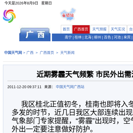
今天是
2026年8月9日
星期日
首页
广西首页
天气预报
天气实况
台
南宁
|
桂林
|
北海
|
柳州
|
百色
|
河池
|
来宾
|
中国天气网
>
广西
>
广西首页
>
天气新闻
近期雾霾天气频繁 市民外出需
2011-12-20 09:37:11 来源：
中国天气网广西站
我区桂北正值初冬，桂南也即将入
多发的时节，近几日我区大部连续出现
气象部门专家提醒，“雾霾”出现时，
外出一定要注意做好防护。