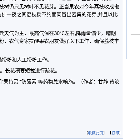
枝树仍只见树叶不见花芽。正当果农对今年荔枝收成揪
仿佛一夜之间荔枝树不约而同冒出密集的花芽,并且以比
云天气为主，最高气温在30℃左右,降雨量偏少，晴朗
粉，农气专家提醒果农朋友做好以下工作，确保荔枝丰
蝇授粉和人工授粉工作。
”。长花穗要短截进行疏花。
“果特灵”“防落素”等药物兑水喷施。（作者：甘静 黄汝
【
收藏此页
】 【
打印
】