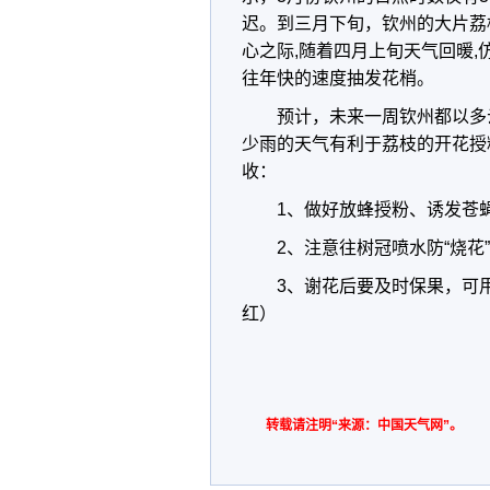
迟。到三月下旬，钦州的大片荔
心之际,随着四月上旬天气回暖,
往年快的速度抽发花梢。
预计，未来一周钦州都以多
少雨的天气有利于荔枝的开花授
收：
1、做好放蜂授粉、诱发苍
2、注意往树冠喷水防“烧花
3、谢花后要及时保果，可用
红）
转载请注明“来源：中国天气网”。