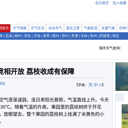
设为首页
加入收藏
西首页
天气预报
天气实况
台风天气
雷达卫星
气象影视
东盟气象
四季
林
|
北海
|
柳州
|
百色
|
河池
|
来宾
|
梧州
|
贺州
|
贵港
|
玉林
|
钦州
|
防城港
|
崇左
城市天气查询：
竞相开放 荔枝收成有保障
西站
大
中
【字体：
小
】
空气逐渐减弱，连日来阳光普照，气温直线上升。今天
了30℃。随着气温的升高，果园里的荔枝树终于开花
，放眼望去，整个果园的荔枝树上挂满了米黄色的小
。