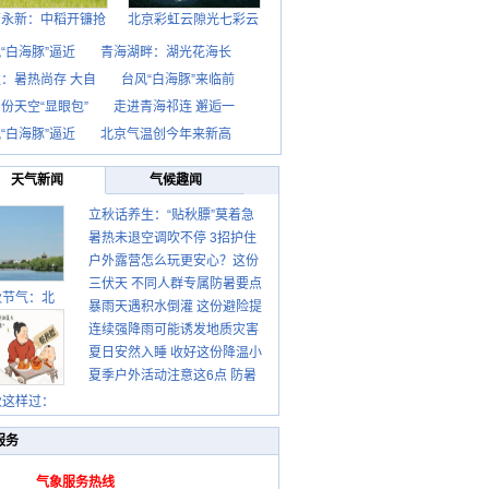
西永新：中稻开镰抢
北京彩虹云隙光七彩云
“白海豚”逼近
青海湖畔：湖光花海长
：暑热尚存 大自
台风“白海豚”来临前
份天空“显眼包”
走进青海祁连 邂逅一
“白海豚”逼近
北京气温创今年来新高
天气新闻
气候趣闻
立秋话养生：“贴秋膘”莫着急
暑热未退空调吹不停 3招护住
先清暑再防燥
户外露营怎么玩更安心？这份
肩颈不酸痛
三伏天 不同人群专属防暑要点
攻略请收好
秋节气：北
暴雨天遇积水倒灌 这份避险提
请收好
连续强降雨可能诱发地质灾害
示请收好
夏日安然入睡 收好这份降温小
这些前兆要知道
夏季户外活动注意这6点 防暑
贴士
健身两不误
秋这样过：
服务
气象服务热线