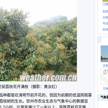
江
台风
立秋
今日
台风
立
足促荔枝花开满枝（摄影：黄汝红）
立
品种都是在清明节前开花的，但因为前期的低温阴雨寡
气象
荔枝树的生长。钦州市农业生态与气象中心的数据显
1.7小时，比常年偏少了一半以上，导致荔枝开花推