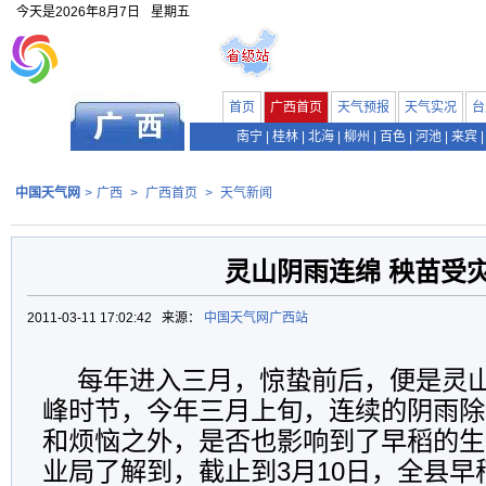
今天是
2026年8月7日
星期五
首页
广西首页
天气预报
天气实况
台
南宁
|
桂林
|
北海
|
柳州
|
百色
|
河池
|
来宾
|
中国天气网
>
广西
>
广西首页
>
天气新闻
灵山阴雨连绵 秧苗受
2011-03-11 17:02:42 来源：
中国天气网广西站
每年进入三月，惊蛰前后，便是灵
峰时节，今年三月上旬，连续的阴雨除
和烦恼之外，是否也影响到了早稻的生
业局了解到，截止到3月10日，全县