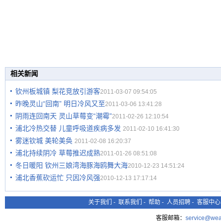
相关新闻
钦州板城镇 梨花竞放引游客
2011-03-07 09:54:05
昨晚灵山“回南” 明日冷风又至
2011-03-06 13:41:28
阴雨连回南天 灵山草莓变“潮霉”
2011-02-26 12:10:54
浦北冷热交替 儿童呼吸道疾病多发
2011-02-10 16:41:30
雾迷钦城 美轮美奂
2011-02-08 16:20:37
浦北持续阴冷 草莓推迟成熟
2011-01-26 08:51:08
冬日暖阳 钦州三娘湾海豚海鸥舞大海
2010-12-23 14:51:24
浦北香蕉砍运忙 只因冷风强
2010-12-13 17:17:14
关于我们
-
联系我们
-
帮助
-
人员招聘
-
客服中心
客服邮箱：
service@wea