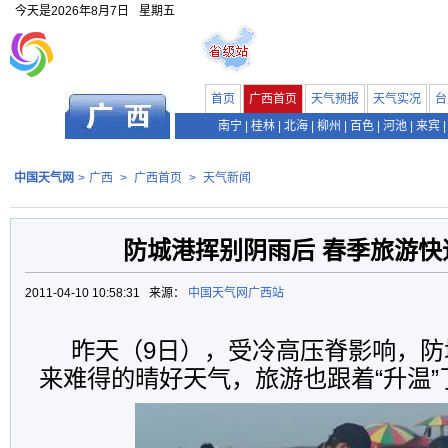
今天是
2026年8月7日
星期五
首页
广西首页
天气预报
天气实况
台
南宁
|
桂林
|
北海
|
柳州
|
百色
|
河池
|
来宾
|
中国天气网
>
广西
>
广西首页
>
天气新闻
防城港挥别阴雨后 春季旅游快
2011-04-10 10:58:31 来源：
中国天气网广西站
昨天（9日），受冷高压脊影响，防
来难得的晴好天气，旅游也跟着“升温”