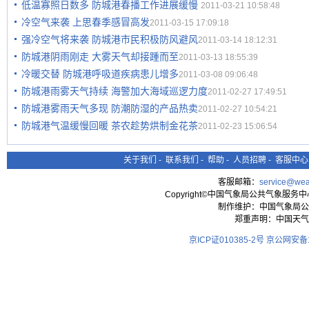
低温寡照日数多 防城港春播工作进展缓慢
2011-03-21 10:58:48
冷空气来袭 上思春季感冒高发
2011-03-15 17:09:18
强冷空气将来袭 防城港市民积极防风避风
2011-03-14 18:12:31
防城港阴雨刚走 大雾天气却接踵而至
2011-03-13 18:55:39
冷暖交替 防城港呼吸道疾病患儿增多
2011-03-08 09:06:48
防城港雨雾天气持续 海警加大海域巡逻力度
2011-02-27 17:49:51
防城港雾雨天气多现 防潮防湿的产品热卖
2011-02-27 10:54:21
防城港气温缓慢回暖 茶农趁势烘制金花茶
2011-02-23 15:06:54
关于我们
-
联系我们
-
帮助
-
人员招聘
-
客服中心
客服邮箱：
service@wea
Copyright©中国气象局公共气象服务中心 All
制作维护：中国气象局公
郑重声明：中国天气
京ICP证010385-2号
京公网安备11