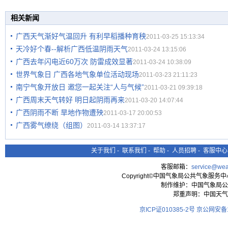
相关新闻
广西天气渐好气温回升 有利早稻播种育秧
2011-03-25 15:13:34
天冷好个春--解析广西低温阴雨天气
2011-03-24 13:15:06
广西去年闪电近60万次 防雷成效显著
2011-03-24 10:38:09
世界气象日 广西各地气象单位活动现场
2011-03-23 21:11:23
南宁气象开放日 邀您一起关注“人与气候”
2011-03-21 09:39:18
广西周末天气转好 明日起阴雨再来
2011-03-20 14:07:44
广西阴雨不断 旱地作物遭殃
2011-03-17 20:00:53
广西雾气缭绕（组图）
2011-03-14 13:37:17
关于我们
-
联系我们
-
帮助
-
人员招聘
-
客服中心
客服邮箱：
service@wea
Copyright©中国气象局公共气象服务中心 All
制作维护：中国气象局公
郑重声明：中国天气
京ICP证010385-2号
京公网安备11