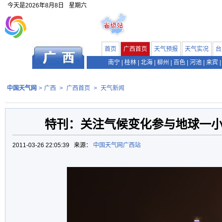
今天是
2026年8月8日
星期六
首页
广西首页
天气预报
天气实况
台
南宁
|
桂林
|
北海
|
柳州
|
百色
|
河池
|
来宾
|
中国天气网
>
广西
>
广西首页
>
天气新闻
特刊：关注气候变化参与地球一
2011-03-26 22:05:39 来源：
中国天气网广西站