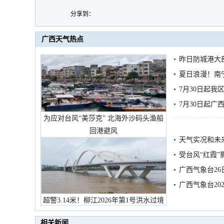
分享到：
广西天气热点
昨日防城港大
雨
夏日浪漫！南
7月30日起
7月30日起
为应对台风“美莎克” 北海外沙码头渔船
回港避风
天气实况和未
受台风“红霞”
有较强降雨
广西气象台26
广西气象台20
预警
超警3.14米！柳江2026年第1号洪水过境
市民在堤岸见证汛况
相关新闻