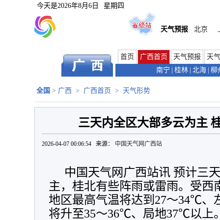
今天是
2026年8月6日
星期四
天气预报
北京
首页
广西首页
天气预报
天
南宁
|
桂林
|
北海
|
柳
全国
>
广西
>
广西首页
>
天气形势
三天内全区大部多云为主 
2026-04-07 00:06:54 来源：
中国天气网广西站
中国天气网广西站讯 预计三
主，桂北有些阵雨或雷雨。受西
地区最高气温将达到27～34℃
将升至35～36℃、局地37℃以上