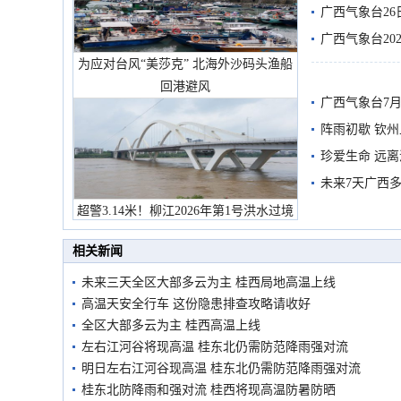
有较强降雨
广西气象台26
广西气象台20
为应对台风“美莎克” 北海外沙码头渔船
预警
回港避风
广西气象台7月
阵雨初歇 钦
珍爱生命 远
未来7天广西
超警3.14米！柳江2026年第1号洪水过境
市民在堤岸见证汛况
相关新闻
未来三天全区大部多云为主 桂西局地高温上线
高温天安全行车 这份隐患排查攻略请收好
全区大部多云为主 桂西高温上线
左右江河谷将现高温 桂东北仍需防范降雨强对流
明日左右江河谷现高温 桂东北仍需防范降雨强对流
桂东北防降雨和强对流 桂西将现高温防暑防晒