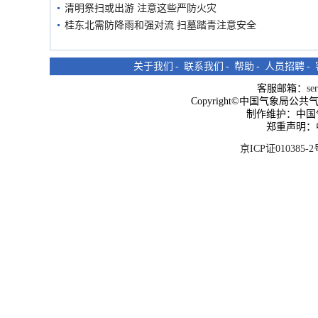
清明祭扫或出游 注意这些严防火灾
桂东北需防降雨和强对流 扫墓踏青注意安全
关于我们
-
联系我们
-
帮助
-
人员招聘
-
客服邮箱：
se
Copyright©中国气象局公共气象服
制作维护：中国
郑重声明：
京ICP证010385-2