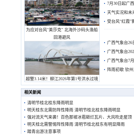
7月30日起
天气实况和未
受台风“红霞”
为应对台风“美莎克” 北海外沙码头渔船
有较强降雨
回港避风
广西气象台26
广西气象台20
预警
广西气象台7月
阵雨初歇 钦
超警3.14米！柳江2026年第1号洪水过境
市民在堤岸见证汛况
相关新闻
清明节桂北桂东降雨明显
明天桂东北需防阵性降雨 清明节桂北桂东降雨明显
强对流天气来袭！百色那坡冰雹砸烂瓦片、大风吹走屋顶
明天桂北需警惕阵性降雨 清明节桂北桂东有明显降雨
踏青出游注意事项