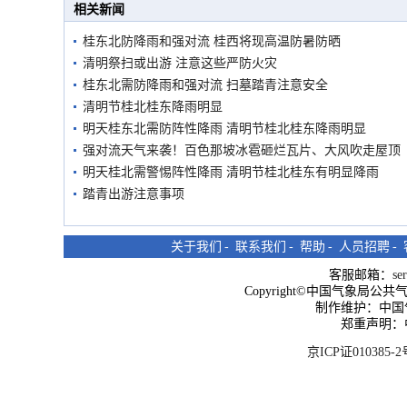
相关新闻
桂东北防降雨和强对流 桂西将现高温防暑防晒
清明祭扫或出游 注意这些严防火灾
桂东北需防降雨和强对流 扫墓踏青注意安全
清明节桂北桂东降雨明显
明天桂东北需防阵性降雨 清明节桂北桂东降雨明显
强对流天气来袭！百色那坡冰雹砸烂瓦片、大风吹走屋顶
明天桂北需警惕阵性降雨 清明节桂北桂东有明显降雨
踏青出游注意事项
关于我们
-
联系我们
-
帮助
-
人员招聘
-
客服邮箱：
se
Copyright©中国气象局公共气象服
制作维护：中国
郑重声明：
京ICP证010385-2