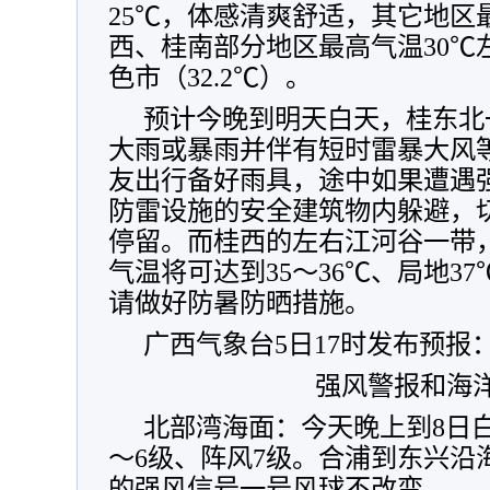
25℃，体感清爽舒适，其它地区
西、桂南部分地区最高气温30℃
色市（32.2℃）。
预计今晚到明天白天，桂东北
大雨或暴雨并伴有短时雷暴大风
友出行备好雨具，途中如果遭遇
防雷设施的安全建筑物内躲避，
停留。而桂西的左右江河谷一带
气温将可达到35～36℃、局地3
请做好防暑防晒措施。
广西气象台5日17时发布预报
强风警报和海
北部湾海面：今天晚上到8日
～6级、阵风7级。合浦到东兴沿
的强风信号一号风球不改变。