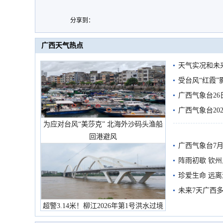
分享到：
广西天气热点
天气实况和未
受台风“红霞”
有较强降雨
广西气象台26
广西气象台20
为应对台风“美莎克” 北海外沙码头渔船
预警
回港避风
广西气象台7月
阵雨初歇 钦
珍爱生命 远
未来7天广西
超警3.14米！柳江2026年第1号洪水过境
市民在堤岸见证汛况