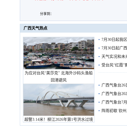
分享到：
广西天气热点
7月30日起
7月30日起
天气实况和未
受台风“红霞”
为应对台风“美莎克” 北海外沙码头渔船
有较强降雨
回港避风
广西气象台26
广西气象台20
预警
广西气象台7月
阵雨初歇 钦
超警3.14米！柳江2026年第1号洪水过境
市民在堤岸见证汛况