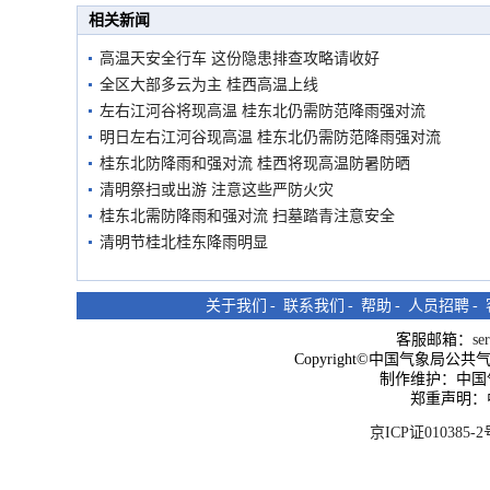
相关新闻
高温天安全行车 这份隐患排查攻略请收好
全区大部多云为主 桂西高温上线
左右江河谷将现高温 桂东北仍需防范降雨强对流
明日左右江河谷现高温 桂东北仍需防范降雨强对流
桂东北防降雨和强对流 桂西将现高温防暑防晒
清明祭扫或出游 注意这些严防火灾
桂东北需防降雨和强对流 扫墓踏青注意安全
清明节桂北桂东降雨明显
关于我们
-
联系我们
-
帮助
-
人员招聘
-
客服邮箱：
se
Copyright©中国气象局公共气象服
制作维护：中国
郑重声明：
京ICP证010385-2