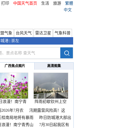
打印
中国天气首页
生活
旅游
繁體
中文
东盟气象
台风天气
雷达卫星
气象科普
防城港
|
崇左
广西焦点图片
高清图集
日浪漫！南宁青
阵雨初歇钦州上空
秀山
邂逅
2026年7月农
汛期露营风险高！这
天桂南局地将有暴雨
昨日防城港大部出
暴
日浪漫！南宁青秀山
7月30日起我区有