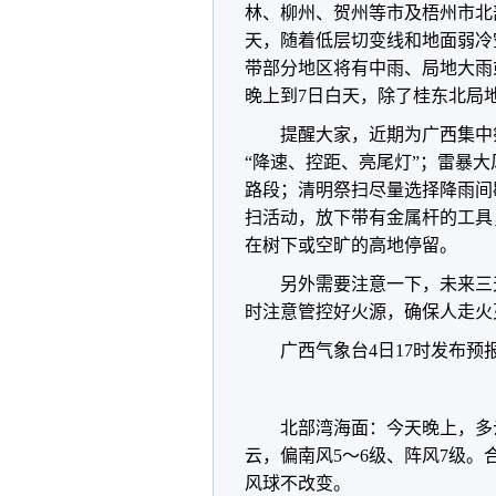
林、柳州、贺州等市及梧州市北
天，随着低层切变线和地面弱冷
带部分地区将有中雨、局地大雨
晚上到7日白天，除了桂东北局
提醒大家，近期为广西集中
“降速、控距、亮尾灯”；雷暴
路段；清明祭扫尽量选择降雨间
扫活动，放下带有金属杆的工具
在树下或空旷的高地停留。
另外需要注意一下，未来三
时注意管控好火源，确保人走火
广西气象台4日17时发布预
北部湾海面：今天晚上，多
云，偏南风5～6级、阵风7级
风球不改变。