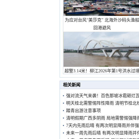
为应对台风“美莎克” 北海外沙码头渔
回港避风
超警3.14米！柳江2026年第1号洪水过
市民在堤岸见证汛况
相关新闻
强对流天气来袭！百色那坡冰雹砸烂
明天桂北需警惕阵性降雨 清明节桂北
踏青出游注意事项
清明假期广西多阴雨 局地需警惕强降
7天内先雨后晴 有两次明显降雨并伴
未来一周先雨后晴 有两次明显降雨并