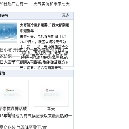
月30日起广西有一
天气实况和未来七天
更多
聊天气
大寒阴冷且多雨雾 广西大部阴雨
中迎新年
未来七天，包括春节期间（1月
21-27日），我区以阴冷天气为
主，初一、初二受中等偏强冷空
日小寒 开始进入一年中最寒冷的日子
气影响，阴冷有小雨，各地气温
家访谈——“冬至”节气广西雨水偏少气
下降4～6℃局地8℃以上，初三、
低
日大雪节气到来 广西将持续低温寒冷
初四天气转好，部分地区可见阳
气
光，初五、初六有雨雾天气。
互动
胎素抗衰神话破
春天
灭！
015年可能成为有气候记录以来最炎热的一
夏穿冬装 气温降至零下7度