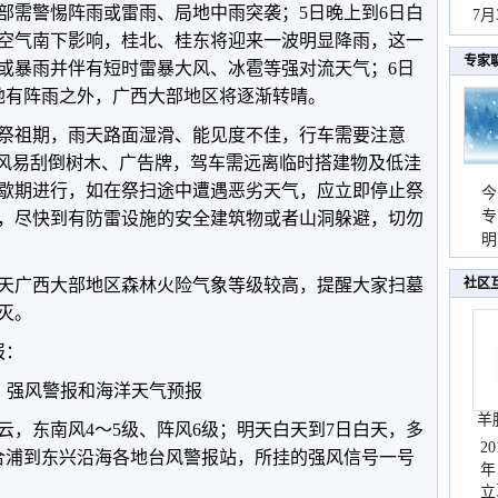
部需警惕阵雨或雷雨、局地中雨突袭；5日晚上到6日白
持
7
空气南下影响，桂北、桂东将迎来一波明显降雨，这一
天
专家
或暴雨并伴有短时雷暴大风、冰雹等强对流天气；6日
地有阵雨之外，广西大部地区将逐渐转晴。
祭祖期，雨天路面湿滑、能见度不佳，行车需要注意
大风易刮倒树木、广告牌，驾车需远离临时搭建物及低洼
歇期进行，如在祭扫途中遭遇恶劣天气，应立即停止祭
今
专
，尽快到有防雷设施的安全建筑物或者山洞躲避，切勿
温
明
天
天广西大部地区森林火险气象等级较高，提醒大家扫墓
社区
灭。
报：
强风警报和海洋天气预报
羊
云，东南风4～5级、阵风6级；明天白天到7日白天，多
2
。合浦到东兴沿海各地台风警报站，所挂的强风信号一号
年
立