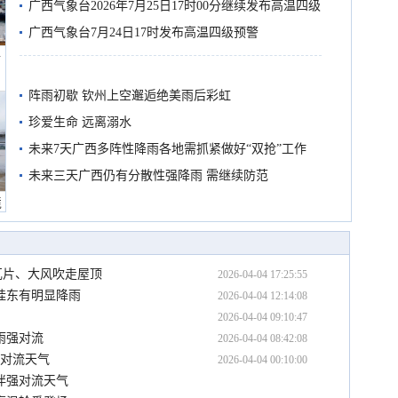
广西气象台2026年7月25日17时00分继续发布高温四级
预警
广西气象台7月24日17时发布高温四级预警
船
阵雨初歇 钦州上空邂逅绝美雨后彩虹
珍爱生命 远离溺水
未来7天广西多阵性降雨各地需抓紧做好“双抢”工作
未来三天广西仍有分散性强降雨 需继续防范
境
瓦片、大风吹走屋顶
2026-04-04 17:25:55
桂东有明显降雨
2026-04-04 12:14:08
2026-04-04 09:10:47
雨强对流
2026-04-04 08:42:08
强对流天气
2026-04-04 00:10:00
伴强对流天气