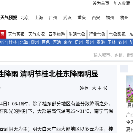
设为首页
加入收藏
天气预报
北京
上海
广州
武汉
重庆
西安
福州
杭州
首页
天气预报
天气实况
四季旅游
生活气象
行业气象
气象影视
南宁
|
桂林
|
北海
|
柳州
|
百色
|
河池
|
来宾
|
梧州
|
贺州
|
贵港
|
玉林
|
钦州
|
性降雨 清明节桂北桂东降雨明显
站
大
中
【字体：
小
】
4日）08-16时，除了桂东部分地区有些分散降雨之外，
夏
在阳光的照射下，大部最高气温有25～31℃，南宁气温
广西
份
今
云到阴天为主；明天白天广西大部地区以多云为主，桂
现
夏