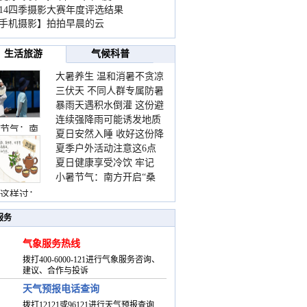
014四季摄影大赛年度评选结果
手机摄影】拍拍早晨的云
生活旅游
气候科普
大暑养生 温和消暑不贪凉
三伏天 不同人群专属防暑
暴雨天遇积水倒灌 这份避
要点请收好
连续强降雨可能诱发地质
险提示请收好
节气：南
夏日安然入睡 收好这份降
灾害 这些前兆要知道
夏季户外活动注意这6点
温小贴士
夏日健康享受冷饮 牢记
防暑健身两不误
小暑节气：南方开启“桑
“两注意一控制”
拿”模式 北方陆续进入雨
这样过：
季
服务
气象服务热线
拨打400-6000-121进行气象服务咨询、
建议、合作与投诉
天气预报电话查询
拨打12121或96121进行天气预报查询