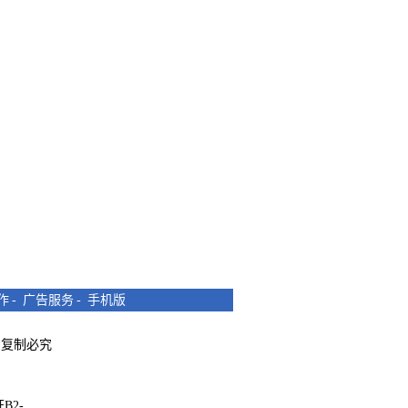
作
-
广告服务
-
手机版
所有 复制必究
B2-