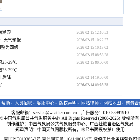
境
南潮湿
2026-02-15 12:10:53
日）天气预报
2026-02-15 10:22:27
调整为四级
2026-02-15 10:13:02
2026-02-15 08:53:28
5-29℃
2026-02-15 00:00:00
5-29℃
升后降
2026-02-14 19:05:00
好
2026-02-14 11:25:33
2026-02-14 09:59:38
-
帮助
-
人员招聘
-
客服中心
-
版权声明
-
网站律师
-
网站地图
-
商务合
客服邮箱：
service@weather.com.cn
广告服务：010-58991910
ght©中国气象局公共气象服务中心 All Rights Reserved (2008-2026) 版权
制作维护：中国气象局公共气象服务中心、广西壮族自治区气象局
郑重声明：中国天气网
版权所有
，未经书面授权禁止使用
京ICP证010385-2号
京公网安备11041400134号
增值电信业务经营许可证