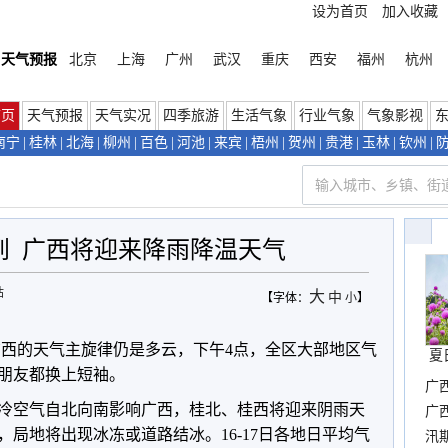
设为首页
加入收藏
天气预报
北京
上海
广州
武汉
重庆
西安
福州
杭州
首页
天气预报
天气实况
四季旅游
生活气象
行业气象
气象影视
南宁
|
桂林
|
北海
|
柳州
|
百色
|
河池
|
来宾
|
梧州
|
贺州
|
贵港
|
玉林
|
钦州
|
  广西将迎来降雨降温天气
站
大
中
【字体：
小
】
日广西的天气主旋律仍是多云，下午4点，全区大部地区气
夏
少朋友都换上短袖。
广
冷空气自北向南影响广西，桂北、桂西将迎来阴雨天
晴
广
局地将出现冰冻或道路结冰。16-17日各地日平均气
汛