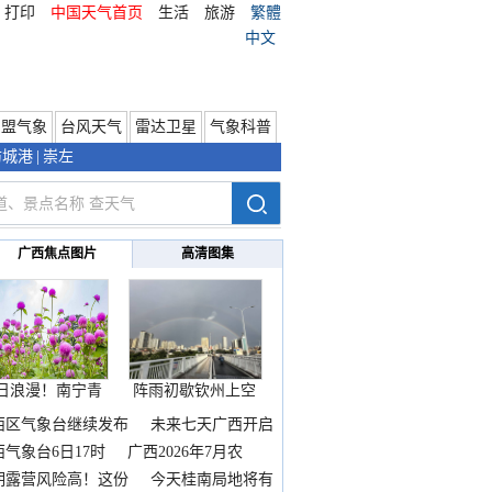
打印
中国天气首页
生活
旅游
繁體
中文
东盟气象
台风天气
雷达卫星
气象科普
防城港
|
崇左
广西焦点图片
高清图集
日浪漫！南宁青
阵雨初歇钦州上空
秀山
邂逅
西区气象台继续发布
未来七天广西开启
热
西气象台6日17时
广西2026年7月农
期露营风险高！这份
今天桂南局地将有