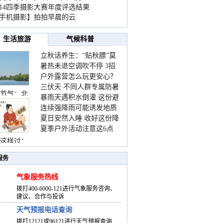
014四季摄影大赛年度评选结果
手机摄影】拍拍早晨的云
生活旅游
气候科普
立秋话养生：“贴秋膘”莫
暑热未退空调吹不停 3招
着急 先清暑再防燥
户外露营怎么玩更安心？
护住肩颈不酸痛
三伏天 不同人群专属防暑
这份攻略请收好
节气：北
暴雨天遇积水倒灌 这份避
要点请收好
连续强降雨可能诱发地质
险提示请收好
夏日安然入睡 收好这份降
灾害 这些前兆要知道
夏季户外活动注意这6点
温小贴士
防暑健身两不误
这样过：
服务
气象服务热线
拨打400-6000-121进行气象服务咨询、
建议、合作与投诉
天气预报电话查询
拨打12121或96121进行天气预报查询