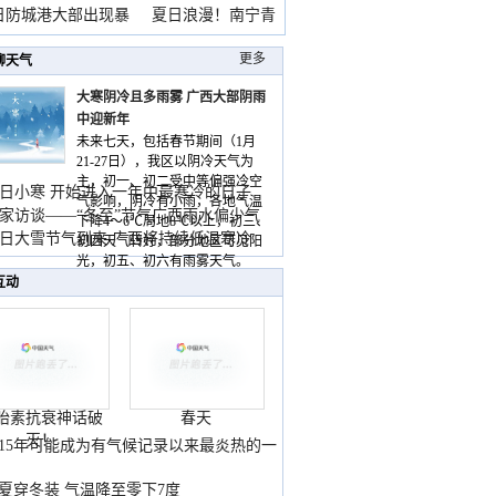
雨
日防城港大部出现暴
夏日浪漫！南宁青
山
更多
聊天气
大寒阴冷且多雨雾 广西大部阴雨
中迎新年
未来七天，包括春节期间（1月
21-27日），我区以阴冷天气为
主，初一、初二受中等偏强冷空
日小寒 开始进入一年中最寒冷的日子
气影响，阴冷有小雨，各地气温
家访谈——“冬至”节气广西雨水偏少气
下降4～6℃局地8℃以上，初三、
低
日大雪节气到来 广西将持续低温寒冷
初四天气转好，部分地区可见阳
气
光，初五、初六有雨雾天气。
互动
胎素抗衰神话破
春天
灭！
015年可能成为有气候记录以来最炎热的一
夏穿冬装 气温降至零下7度