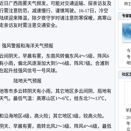
上。近日广西雨雾天气频发，可能对交通运输、探亲访友及
暴
昨
需注意防范，减速慢行、谨慎驾驶。16-17日，冷空
秀
专家
陆续迎来降温，除夕夜守岁时请注意防寒保暖，高寒山
走亲访友时需注意交通安全。
强风警报和海洋天气预报
今
云间阴天，早晨有雾，东南风转偏东风4～5级、阵风6
专
天有小雨，偏北风逐渐加大到5～6级、阵风7级。合浦到
温
明
天
在起升挂强风信号一号风球。
社区
陆地天气预报
池等市多云转阴天有小雨，其它地区多云间阴、局地有
气。最低气温：高寒山区1～6℃，桂东北7～13℃，
羊
和沿海地区4级，高火险；其它地区3级，较高火险。
2
年
阴天、早晨有雾，南转北风2～3级、阵风4～6级，最低
立