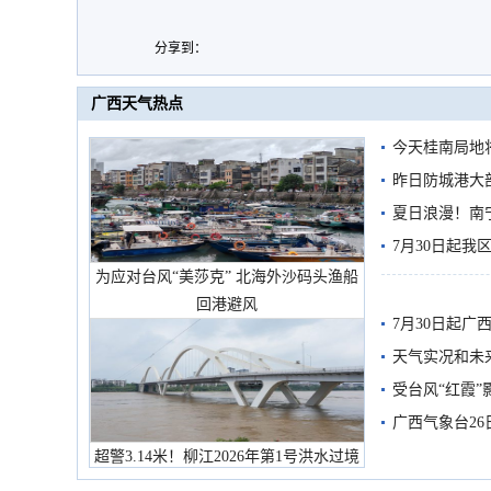
分享到：
广西天气热点
今天桂南局地将
需继续防范
昨日防城港大
雨
夏日浪漫！南
7月30日起
为应对台风“美莎克” 北海外沙码头渔船
回港避风
7月30日起
天气实况和未
受台风“红霞”
有较强降雨
广西气象台26
超警3.14米！柳江2026年第1号洪水过境
市民在堤岸见证汛况