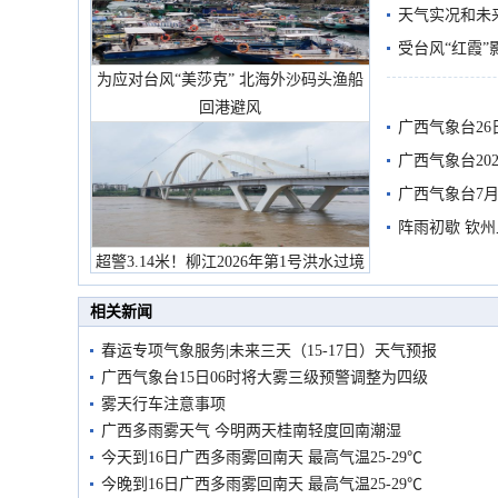
天气实况和未
受台风“红霞”
为应对台风“美莎克” 北海外沙码头渔船
有较强降雨
回港避风
广西气象台26
广西气象台20
预警
广西气象台7月
阵雨初歇 钦
超警3.14米！柳江2026年第1号洪水过境
市民在堤岸见证汛况
相关新闻
春运专项气象服务|未来三天（15-17日）天气预报
广西气象台15日06时将大雾三级预警调整为四级
雾天行车注意事项
广西多雨雾天气 今明两天桂南轻度回南潮湿
今天到16日广西多雨雾回南天 最高气温25-29℃
今晚到16日广西多雨雾回南天 最高气温25-29℃