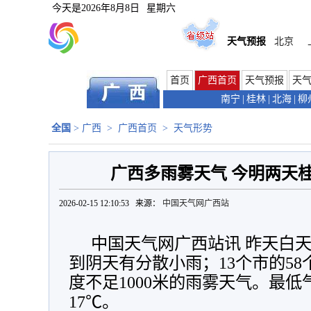
今天是
2026年8月8日
星期六
天气预报
北京
首页
广西首页
天气预报
天
南宁
|
桂林
|
北海
|
柳
全国
>
广西
>
广西首页
>
天气形势
广西多雨雾天气 今明两天
2026-02-15 12:10:53 来源：
中国天气网广西站
中国天气网广西站讯 昨天白
到阴天有分散小雨；13个市的5
度不足1000米的雨雾天气。最低
17℃。