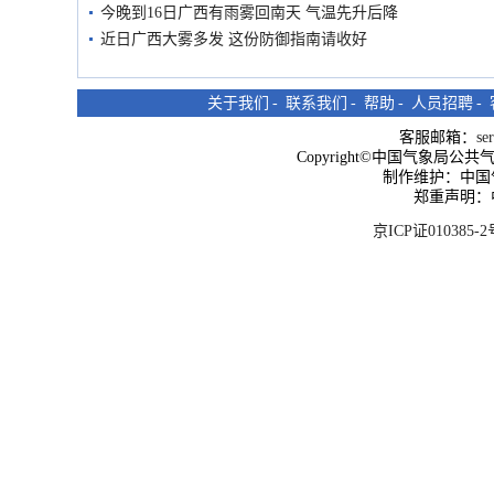
今晚到16日广西有雨雾回南天 气温先升后降
近日广西大雾多发 这份防御指南请收好
关于我们
-
联系我们
-
帮助
-
人员招聘
-
客服邮箱：
se
Copyright©中国气象局公共气象服
制作维护：中国
郑重声明：
京ICP证010385-2