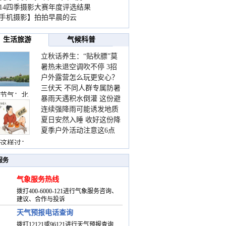
014四季摄影大赛年度评选结果
手机摄影】拍拍早晨的云
生活旅游
气候科普
立秋话养生：“贴秋膘”莫
暑热未退空调吹不停 3招
着急 先清暑再防燥
户外露营怎么玩更安心？
护住肩颈不酸痛
三伏天 不同人群专属防暑
这份攻略请收好
节气：北
暴雨天遇积水倒灌 这份避
要点请收好
连续强降雨可能诱发地质
险提示请收好
夏日安然入睡 收好这份降
灾害 这些前兆要知道
夏季户外活动注意这6点
温小贴士
防暑健身两不误
这样过：
服务
气象服务热线
拨打400-6000-121进行气象服务咨询、
建议、合作与投诉
天气预报电话查询
拨打12121或96121进行天气预报查询