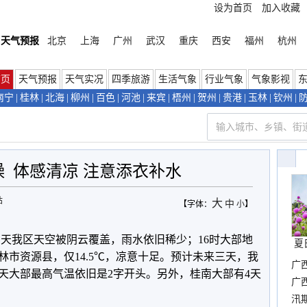
设为首页
加入收藏
天气预报
北京
上海
广州
武汉
重庆
西安
福州
杭州
首页
天气预报
天气实况
四季旅游
生活气象
行业气象
气象影视
南宁
|
桂林
|
北海
|
柳州
|
百色
|
河池
|
来宾
|
梧州
|
贺州
|
贵港
|
玉林
|
钦州
|
  体感清凉 注意添衣补水
站
大
中
【字体：
小
】
白天我区天空被阴云覆盖，雨水依旧稀少；16时大部地
夏
桂林市资源县，仅14.5℃，凉意十足。预计未来三天，我
广
天大部最高气温依旧是2字开头。
另外，桂南大部有4天
晴
广
。
汛