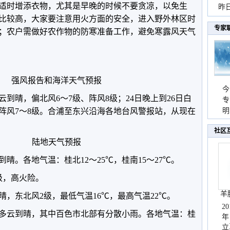
适时增添衣物，尤其是早晚的时候不要贪凉，以免生
暴
昨
比较高，大家要注意用火方面的安全，进入野外林区时
秀
专家
；农户需做好农作物的防寒准备工作，避免寒露风天气
强风报告和海洋天气预报
今
到晴，偏北风6～7级、阵风8级；24日晚上到26日白
专
、阵风7～8级。合浦至东兴沿海各地台风警报站，从现在
温
明
天
社区
陆地天气预报
到晴。各地气温：桂北12～25℃，桂南15～27℃。
级，高火险。
羊
，东北风2级，最低气温16℃，最高气温22℃。
2
全区多云到晴，其中百色市北部有分散小雨。各地气温：桂
年
立