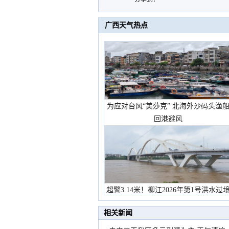
广西天气热点
为应对台风“美莎克” 北海外沙码头渔
回港避风
超警3.14米！柳江2026年第1号洪水过
市民在堤岸见证汛况
相关新闻