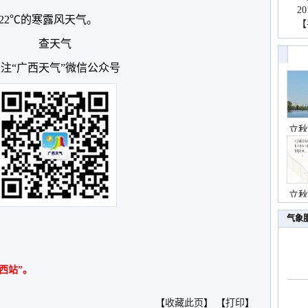
2
22℃的寒露风天气。
【
查天气
注“广西天气”微信公众号
立秋
立秋
气象
西站”。
【
收藏此页
】 【
打印
】