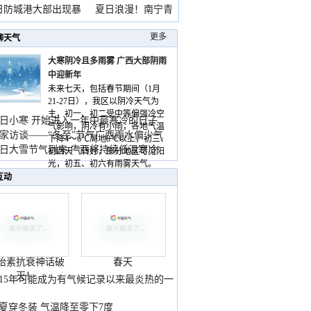
雨
日防城港大部出现暴
夏日浪漫！南宁青
山
更多
聊天气
大寒阴冷且多雨雾 广西大部阴雨
中迎新年
未来七天，包括春节期间（1月
21-27日），我区以阴冷天气为
主，初一、初二受中等偏强冷空
日小寒 开始进入一年中最寒冷的日子
气影响，阴冷有小雨，各地气温
家访谈——“冬至”节气广西雨水偏少气
下降4～6℃局地8℃以上，初三、
低
日大雪节气到来 广西将持续低温寒冷
初四天气转好，部分地区可见阳
气
光，初五、初六有雨雾天气。
互动
胎素抗衰神话破
春天
灭！
015年可能成为有气候记录以来最炎热的一
夏穿冬装 气温降至零下7度