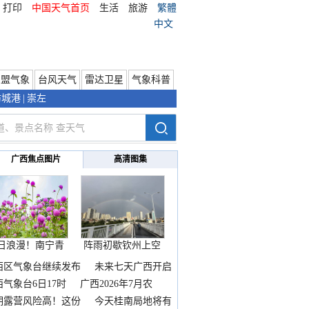
打印
中国天气首页
生活
旅游
繁體
中文
东盟气象
台风天气
雷达卫星
气象科普
防城港
|
崇左
广西焦点图片
高清图集
日浪漫！南宁青
阵雨初歇钦州上空
秀山
邂逅
西区气象台继续发布
未来七天广西开启
热
西气象台6日17时
广西2026年7月农
期露营风险高！这份
今天桂南局地将有