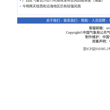
广西区气象台29日11时继续发布台风四级预警（海面）
今明两天桂西和沿海地区仍有较强风雨
关于我们
-
联系我们
-
帮助
-
人员招聘
-
客服邮箱：
se
Copyright©中国气象局公共气象服
制作维护：中国
郑重声明：
京ICP证010385-2