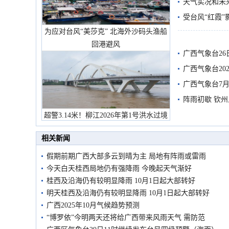
天气实况和未
受台风“红霞”
为应对台风“美莎克” 北海外沙码头渔船
有较强降雨
回港避风
广西气象台26
广西气象台20
预警
广西气象台7月
阵雨初歇 钦
超警3.14米！柳江2026年第1号洪水过境
市民在堤岸见证汛况
相关新闻
假期前期广西大部多云到晴为主 局地有阵雨或雷雨
今天白天桂西局地仍有强降雨 今晚起天气渐好
桂西及沿海仍有较明显降雨 10月1日起大部转好
明天桂西及沿海仍有较明显降雨 10月1日起大部转好
广西2025年10月气候趋势预测
“博罗依”今明两天还将给广西带来风雨天气 需防范