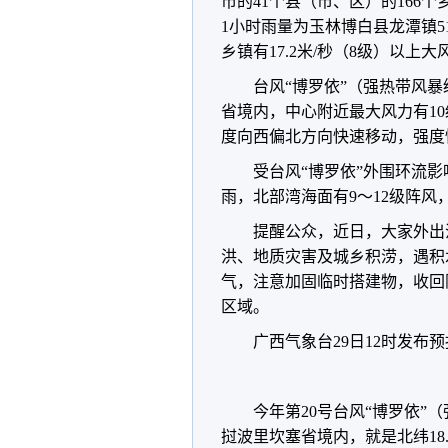
市的41个县（市、区）的166个
1小时雨量为玉林博白县龙潭镇51
乡镇有17.2米/秒（8级）以上大
台风“博罗依”（强热带风暴
省境内，中心附近最大风力有10级
度向西偏北方向快速移动，强度
受台风“博罗依”外围环流
雨，北部湾海面有9～12级阵风
提醒公众，近日，大家外出
洪、地质灾害及城乡积涝，遇积
气，注意加固临时搭建物，收回
区域。
广西气象台29日12时发布
今年第20号台风“博罗依”
挝波里坎塞省境内，就是北纬18.7