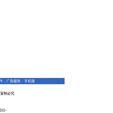
作
-
广告服务
-
手机版
所有 复制必究
B2-