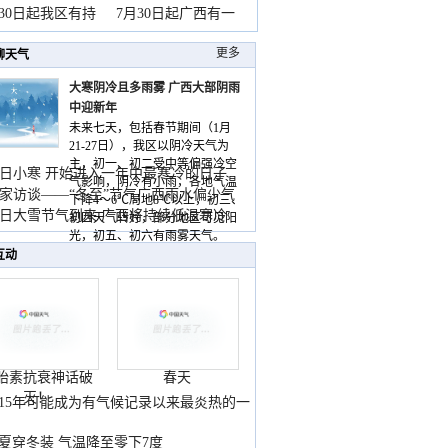
山
月30日起我区有持
7月30日起广西有一
更多
聊天气
大寒阴冷且多雨雾 广西大部阴雨
中迎新年
未来七天，包括春节期间（1月
21-27日），我区以阴冷天气为
主，初一、初二受中等偏强冷空
日小寒 开始进入一年中最寒冷的日子
气影响，阴冷有小雨，各地气温
家访谈——“冬至”节气广西雨水偏少气
下降4～6℃局地8℃以上，初三、
低
日大雪节气到来 广西将持续低温寒冷
初四天气转好，部分地区可见阳
气
光，初五、初六有雨雾天气。
互动
胎素抗衰神话破
春天
灭！
015年可能成为有气候记录以来最炎热的一
夏穿冬装 气温降至零下7度