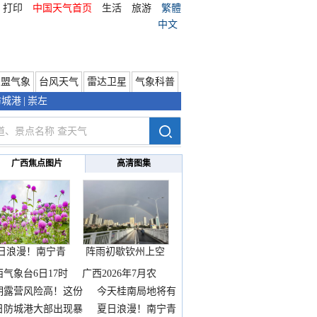
打印
中国天气首页
生活
旅游
繁體
中文
东盟气象
台风天气
雷达卫星
气象科普
防城港
|
崇左
广西焦点图片
高清图集
日浪漫！南宁青
阵雨初歇钦州上空
秀山
邂逅
西气象台6日17时
广西2026年7月农
期露营风险高！这份
今天桂南局地将有
雨
日防城港大部出现暴
夏日浪漫！南宁青