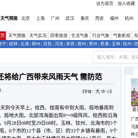
设为首页
加入收藏
天气预报
北京
上海
广州
武汉
重庆
西安
福州
杭州
首页
天气预报
天气实况
四季旅游
生活气象
行业气象
气象影视
南宁
|
桂林
|
北海
|
柳州
|
百色
|
河池
|
来宾
|
梧州
|
贺州
|
贵港
|
玉林
|
钦州
|
还将给广西带来风雨天气 需防范
站
大
中
【字体：
小
】
白天到今天早上，桂西、桂南有中到大雨、局地暴雨到
夏
、局地大雨。北部湾海面出现8～9级阵风，桂西和沿海
广
，9月28日08时至29日08时，玉林、钦州、北海市的5个
汛
雨，6个市的12个县（市、区）的33个乡镇有暴雨，9个
暴
昨