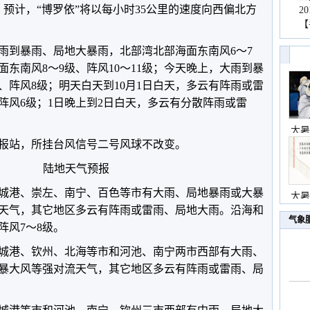
。预计，“博罗依”将以每小时35公里的速度向西偏北方
2
【
雨到暴雨、局地大暴雨，北部湾北部海面东南风6～7
面东南风8～9级、阵风10～11级；今天晚上，大雨到暴
、阵风8级；明天白天到10月1日白天，多云有阵雨或雷
阵风6级；1日晚上到2日白天，多云有分散阵雨或雷
大暑
报站，所挂台风信号二号风球不改变。
陆地天气预报
城港、崇左、南宁、百色等市有大雨、局地暴雨或大暴
大暑
天气，其它地区多云有阵雨或雷雨、局地大雨。沿海和
气象
阵风7～8级。
城港、钦州、北海等市和河池、南宁两市西部有大雨、
暴大风等强对流天气，其它地区多云有阵雨或雷雨、局