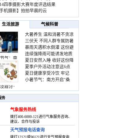
014四季摄影大赛年度评选结果
手机摄影】拍拍早晨的云
生活旅游
气候科普
大暑养生 温和消暑不贪凉
三伏天 不同人群专属防暑
暴雨天遇积水倒灌 这份避
要点请收好
连续强降雨可能诱发地质
险提示请收好
节气：南
夏日安然入睡 收好这份降
灾害 这些前兆要知道
夏季户外活动注意这6点
温小贴士
夏日健康享受冷饮 牢记
防暑健身两不误
小暑节气：南方开启“桑
“两注意一控制”
拿”模式 北方陆续进入雨
这样过：
季
服务
气象服务热线
拨打400-6000-121进行气象服务咨询、
建议、合作与投诉
天气预报电话查询
拨打12121或96121进行天气预报查询