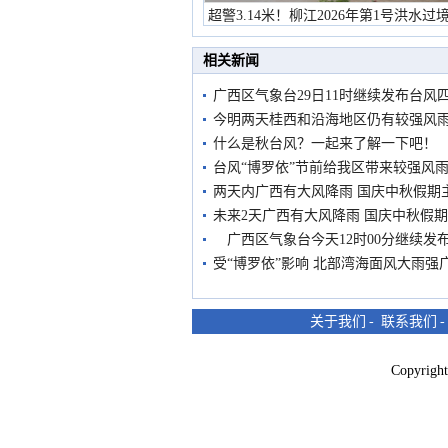
超警3.14米！柳江2026年第1号洪水过
市民在堤岸见证汛况
相关新闻
广西区气象台29日11时继续发布台风
今明两天桂西和沿海地区仍有较强风
什么是秋台风？一起来了解一下吧！
台风“博罗依”节前给我区带来较强风雨
两天内广西有大风降雨 国庆中秋假期
未来2天广西有大风降雨 国庆中秋假
广西区气象台今天12时00分继续发
受“博罗依”影响 北部湾海面风大雨强
关于我们
-
联系我们
Copyri