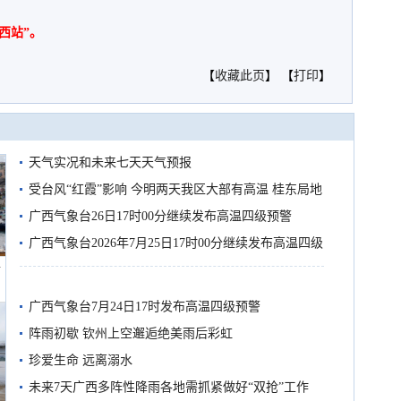
西站”。
【
收藏此页
】 【
打印
】
天气实况和未来七天天气预报
受台风“红霞”影响 今明两天我区大部有高温 桂东局地
有较强降雨
广西气象台26日17时00分继续发布高温四级预警
广西气象台2026年7月25日17时00分继续发布高温四级
船
预警
广西气象台7月24日17时发布高温四级预警
阵雨初歇 钦州上空邂逅绝美雨后彩虹
珍爱生命 远离溺水
未来7天广西多阵性降雨各地需抓紧做好“双抢”工作