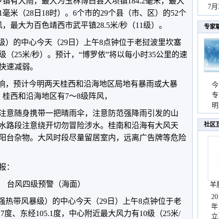
乡镇有大雨，最大为玉林博白县大坝镇184.2毫米，最大
秀
7
毫米（28日18时）。6个市的29个县（市、区）的52个
风，最大为百色靖西市武平镇28.5米/秒（11级）。
专家
级）的中心今天（29日）上午8点钟位于老挝波里坎塞
（25米/秒）。预计，“博罗依”将以每小时35公里的速
快速减弱。
影响，预计今明两天桂西和沿海地区局地有暴雨或大暴
今
专
，桂西和沿海地区有7～8级阵风，
温
明
注意随身携带一把晴雨伞，注意防范强降雨引发的山
天
水路段注意绕开切勿冒险涉水。桂南和沿海有大风天
社区
阳台杂物。大风时段尽量留居室内，远离广告牌等危险
预报：
台风四级预警（海面）
羊
2
（强热带风暴级）的中心今天（29日）上午8点钟位于老
年
度、东经105.1度，中心附近最大风力有10级（25米/
立