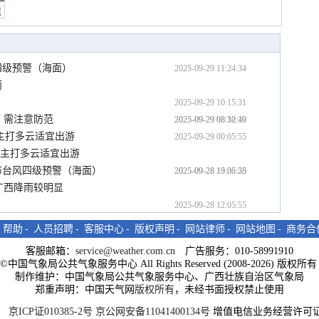
境
四级预警（海面）
2025-09-29 11:24:34
雨
2025-09-29 10:15:31
 需注意防范
2025-09-29 08:30:39
2025-09-29 08:12:40
主打多云适宜出游
2025-09-29 00:05:55
期主打多云适宜出游
布台风四级预警（海面）
2025-09-28 19:05:55
2025-09-28 15:36:28
广西降雨较明显
2025-09-28 12:05:55
-
帮助
-
人员招聘
-
客服中心
-
版权声明
-
网站律师
-
网站地图
-
商务合
客服邮箱：
service@weather.com.cn
广告服务：010-58991910
ght©中国气象局公共气象服务中心 All Rights Reserved (2008-2026) 版权
制作维护：中国气象局公共气象服务中心、广西壮族自治区气象局
郑重声明：中国天气网
版权所有
，未经书面授权禁止使用
京ICP证010385-2号
京公网安备11041400134号
增值电信业务经营许可证