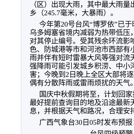
（区）
出现大雨，其中
最大雨量
乡（245.7毫米，大暴雨）。
今年第20号台风“博罗依”已于
乌多姆塞省境内减弱为热带低压，
对其停止编号。受其残余环流影
色、防城港等市和河池市西部有
雨并伴有短时雷暴大风等强对流
强降雨可能引发城乡积涝、中小
害；今晚到
2日晚上全区大部将
偶有分散阵雨或雷雨烦扰的天气
国庆中秋假期将至，计划回家
最好提前查询目的地及沿途最新
息，并根据天气和路况，合理安
广西气象台30日05时发布预报
台风四级预警