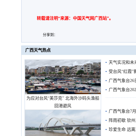
转载请注明“来源：中国天气网广西站”。
分享到：
广西天气热点
天气实况和未
受台风“红霞”
有较强降雨
广西气象台26
广西气象台20
为应对台风“美莎克” 北海外沙码头渔船
预警
回港避风
广西气象台7月
阵雨初歇 钦
珍爱生命 远