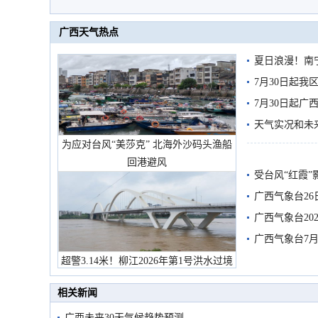
广西天气热点
夏日浪漫！南
7月30日起
7月30日起
天气实况和未
为应对台风“美莎克” 北海外沙码头渔船
回港避风
受台风“红霞”
有较强降雨
广西气象台26
广西气象台20
预警
广西气象台7月
超警3.14米！柳江2026年第1号洪水过境
市民在堤岸见证汛况
相关新闻
广西未来30天气候趋势预测