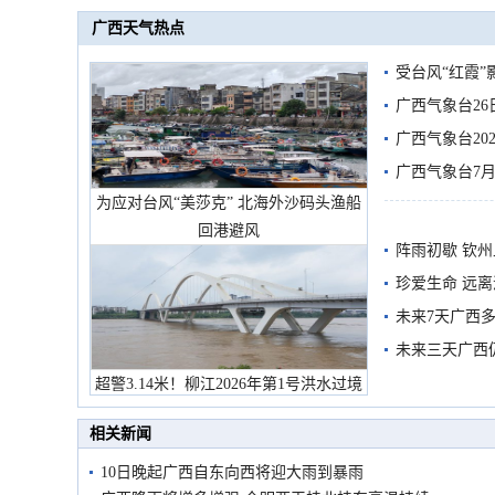
广西天气热点
受台风“红霞”
有较强降雨
广西气象台26
广西气象台20
预警
广西气象台7月
为应对台风“美莎克” 北海外沙码头渔船
回港避风
阵雨初歇 钦
珍爱生命 远
未来7天广西
未来三天广西
超警3.14米！柳江2026年第1号洪水过境
市民在堤岸见证汛况
相关新闻
10日晚起广西自东向西将迎大雨到暴雨