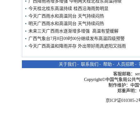
广西降雨将增多增强 今明两天桂北桂东高温持续
今天桂北桂东高温持续 桂西沿海雨势明显
今天广西雨水和高温同台 天气持续闷热
明天广西雨水和高温同台 天气持续闷热
未来三天广西雨水逐渐增多增强 高温有望缓解
广西气象台7月8日09时00分继续发布高温四级预警
今天广西高温和降雨并存 外出带好雨具遮阳又挡雨
关于我们
-
联系我们
-
帮助
-
人员招聘
-
客服邮箱：
se
Copyright©中国气象局公共气象服
制作维护：中国
郑重声明：
京ICP证010385-2