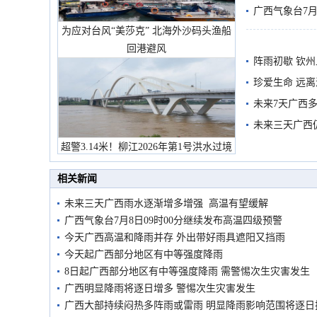
预警
广西气象台7月
为应对台风“美莎克” 北海外沙码头渔船
回港避风
阵雨初歇 钦
珍爱生命 远
未来7天广西
未来三天广西
超警3.14米！柳江2026年第1号洪水过境
市民在堤岸见证汛况
相关新闻
未来三天广西雨水逐渐增多增强 高温有望缓解
广西气象台7月8日09时00分继续发布高温四级预警
今天广西高温和降雨并存 外出带好雨具遮阳又挡雨
今天起广西部分地区有中等强度降雨
8日起广西部分地区有中等强度降雨 需警惕次生灾害发生
广西明显降雨将逐日增多 警惕次生灾害发生
广西大部持续闷热多阵雨或雷雨 明显降雨影响范围将逐日