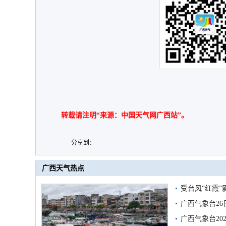
转载请注明“来源：中国天气网广西站”。
分享到：
广西天气热点
受台风“红霞”
有较强降雨
广西气象台26
广西气象台20