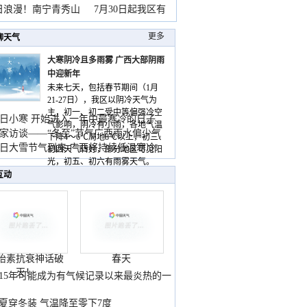
暴
日浪漫！南宁青秀山
7月30日起我区有
更多
聊天气
大寒阴冷且多雨雾 广西大部阴雨
中迎新年
未来七天，包括春节期间（1月
21-27日），我区以阴冷天气为
主，初一、初二受中等偏强冷空
日小寒 开始进入一年中最寒冷的日子
气影响，阴冷有小雨，各地气温
家访谈——“冬至”节气广西雨水偏少气
下降4～6℃局地8℃以上，初三、
低
日大雪节气到来 广西将持续低温寒冷
初四天气转好，部分地区可见阳
气
光，初五、初六有雨雾天气。
互动
胎素抗衰神话破
春天
灭！
015年可能成为有气候记录以来最炎热的一
夏穿冬装 气温降至零下7度