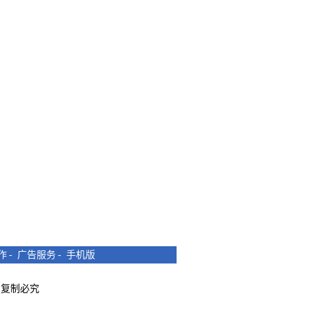
作
-
广告服务
-
手机版
所有 复制必究