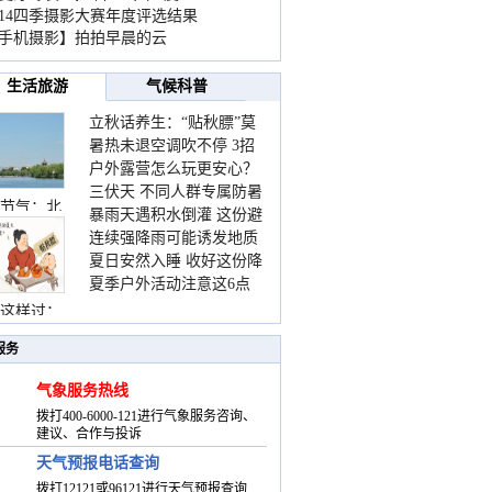
014四季摄影大赛年度评选结果
手机摄影】拍拍早晨的云
生活旅游
气候科普
立秋话养生：“贴秋膘”莫
暑热未退空调吹不停 3招
着急 先清暑再防燥
户外露营怎么玩更安心？
护住肩颈不酸痛
三伏天 不同人群专属防暑
这份攻略请收好
节气：北
暴雨天遇积水倒灌 这份避
要点请收好
连续强降雨可能诱发地质
险提示请收好
夏日安然入睡 收好这份降
灾害 这些前兆要知道
夏季户外活动注意这6点
温小贴士
防暑健身两不误
这样过：
服务
气象服务热线
拨打400-6000-121进行气象服务咨询、
建议、合作与投诉
天气预报电话查询
拨打12121或96121进行天气预报查询