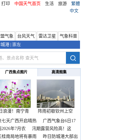
打印
中国天气首页
生活
旅游
繁體
中文
东盟气象
台风天气
雷达卫星
气象科普
防城港
|
崇左
广西焦点图片
高清图集
日浪漫！南宁青
阵雨初歇钦州上空
秀山
邂逅
来七天广西开启晴热
广西气象台6日17
2026年7月农
汛期露营风险高！这
天桂南局地将有暴雨
昨日防城港大部出