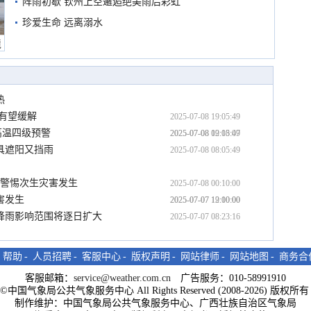
阵雨初歇 钦州上空邂逅绝美雨后彩虹
珍爱生命 远离溺水
境
热
有望缓解
2025-07-08 19:05:49
高温四级预警
2025-07-08 12:05:49
2025-07-08 09:18:07
具遮阳又挡雨
2025-07-08 08:05:49
需警惕次生灾害发生
2025-07-08 00:10:00
害发生
2025-07-07 19:10:00
2025-07-07 12:00:00
降雨影响范围将逐日扩大
2025-07-07 08:23:16
-
帮助
-
人员招聘
-
客服中心
-
版权声明
-
网站律师
-
网站地图
-
商务合
客服邮箱：
service@weather.com.cn
广告服务：010-58991910
ght©中国气象局公共气象服务中心 All Rights Reserved (2008-2026) 版权
制作维护：中国气象局公共气象服务中心、广西壮族自治区气象局