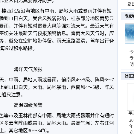
作业人员尤其要做好防护。
现
夏
东、桂西北及沿海地区有中雨、局地大雨或暴雨并伴有短
持
专家
日晚到11日白天，受台风残涡影响，桂东部分地区雨势显
暴雨，并伴有短时雷暴大风等强对流天气。最近天气有
密切关注最新天气预报预警信息。雷雨大风天气时，应
等，避免在空旷地带停留。雨天道路湿滑，驾车出行务
慎通过积水路段。
今
专
温
明
海洋天气预报
天
社区
天，中雨、局地大雨或暴雨，偏南风4～5级、阵风6～7
上到11日白天，大雨、局地暴雨，西南风4～5级、阵风
上船只注意。
高温四级预警
羊
色等市及玉林南部有中雨、局地大雨或暴雨并伴有短时
2
区多云有阵雨或雷雨、局地大雨。最高气温：左右江河
年
上，其它地区30～34℃。
立