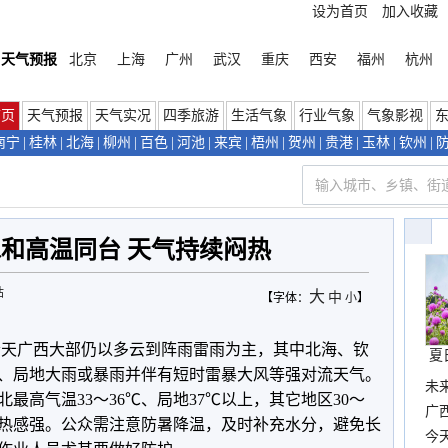
设为首页
加入收藏
天气预报
北京
上海
广州
武汉
重庆
西安
福州
杭州
首页
天气预报
天气实况
四季旅游
生活气象
行业气象
气象影视
南宁
|
桂林
|
北海
|
柳州
|
百色
|
河池
|
来宾
|
梧州
|
贺州
|
贵港
|
玉林
|
钦州
|
和高温同台 天气持续闷热
站
大
中
【字体：
小
】
今天广西大部仍以多云到阵雨雷雨为主，其中北海、钦
夏
、局地大雨或暴雨并伴有短时雷暴大风等强对流天气。
未
最高气温33～36℃、局地37℃以上，其它地区30～
时
广西
闷热感强。公众需注意防暑降温，及时补充水分，避免长
份
今