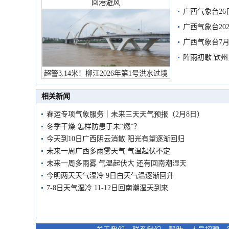
回港避风
广西气象台26
广西气象台20
预警
广西气象台7月
阵雨初歇 钦
超警3.14米！柳江2026年第1号洪水过境
市民在堤岸见证汛况
相关新闻
春运专项气象服务｜未来三天天气预报（2月8日）
冬季干燥 怎样防患于未“燃”？
今天到10日广西阴云消散 阳光有望逐渐回归
未来一周广西多雨雾天气 气温起伏不定
未来一周多雨雾 气温起伏大 还有回南潮湿天
今明两天天气湿冷 9日白天气温逐渐回升
7-8日天气湿冷 11-12日回南潮湿天到来