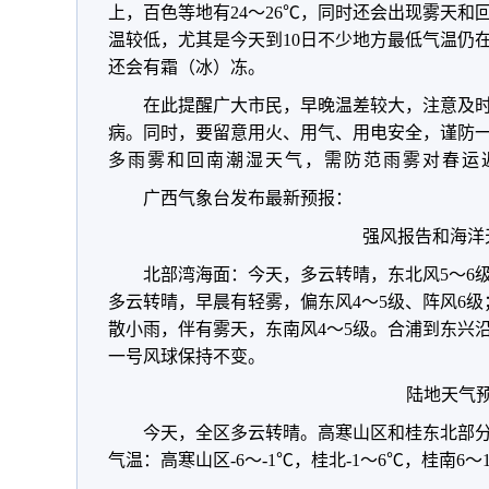
上，百色等地有24～26℃，同时还会出现雾天
温较低，尤其是今天到10日不少地方最低气温仍
还会有霜（冰）冻。
在此提醒广大市民，早晚温差较大，注意及
病。同时，要留意用火、用气、用电安全，谨防
多雨雾和回南潮湿天气，需防范雨雾对春运
广西气象台发布最新预报：
强风报告和海洋
北部湾海面：今天，多云转晴，东北风5～6级
多云转晴，早晨有轻雾，偏东风4～5级、阵风6级
散小雨，伴有雾天，东南风4～5级。合浦到东兴
一号风球保持不变。
陆地天气
今天，全区多云转晴。高寒山区和桂东北部
气温：高寒山区-6～-1℃，桂北-1～6℃，桂南6～