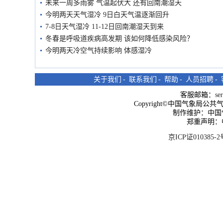
未来一周多雨雾 气温起伏大 还有回南潮湿天
今明两天天气湿冷 9日白天气温逐渐回升
7-8日天气湿冷 11-12日回南潮湿天到来
冬春是呼吸道疾病高发期 该如何降低感染风险？
今明两天冷空气持续影响 体感湿冷
关于我们
-
联系我们
-
帮助
-
人员招聘
-
客服邮箱：
se
Copyright©中国气象局公共气象服
制作维护：中国
郑重声明：
京ICP证010385-2