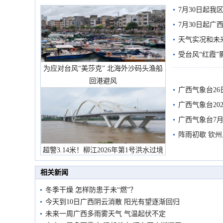
7月30日起
7月30日起
天气实况和未
受台风“红霞”
为应对台风“美莎克” 北海外沙码头渔船
有较强降雨
回港避风
广西气象台26
广西气象台20
预警
广西气象台7月
阵雨初歇 钦
超警3.14米！柳江2026年第1号洪水过境
市民在堤岸见证汛况
相关新闻
冬季干燥 怎样防患于未“燃”？
今天到10日广西阴云消散 阳光有望逐渐回归
未来一周广西多雨雾天气 气温起伏不定