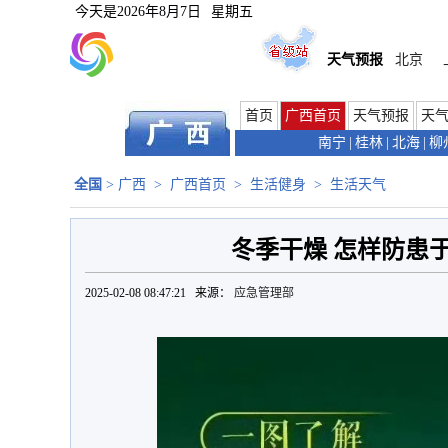
今天是
2026年8月7日
星期五
天气预报
北京
首页
广西首页
天气预报
天
南宁
|
桂林
|
北海
|
柳
全国
>
广西
>
广西首页
>
生活健身
>
生活天气
冬季干燥 怎样防患于
2025-02-08 08:47:21 来源：
应急管理部