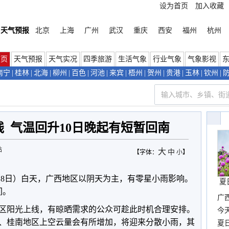
设为首页
加入收藏
天气预报
北京
上海
广州
武汉
重庆
西安
福州
杭州
首页
天气预报
天气实况
四季旅游
生活气象
行业气象
气象影视
南宁
|
桂林
|
北海
|
柳州
|
百色
|
河池
|
来宾
|
梧州
|
贺州
|
贵港
|
玉林
|
钦州
|
上线 气温回升10日晚起有短暂回南
站
大
中
【字体：
小
】
（8日）白天，广西地区以阴天为主，有零星小雨影响。
夏
间。
广西
全区阳光上线，有晾晒需求的公众可趁此时机合理安排。
份
今
桂东、桂南地区上空云量会有所增加，将迎来分散小雨，其
现
夏