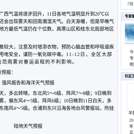
持
7
天
，广西气温将逐步回升，11日各地气温明显升
到20
℃
以
专家
还会出现雾天和回南潮湿天气。白天
渐暖，但是早晚气
少地方最低气温仍在个位数，高寒山区和桂东北局部地区
差较大，注意及时增添衣物，预防心脑血管和呼吸道疾
今
用电安全，谨防一氧化碳中毒。
11-12日，全区大部
专
防范雨雾对春运返程的不利影响。
温
明
天
新预报：
社区
强风报告和海洋天气预报
，多云转晴，东北风5～6级、阵风7～8级；9日晚到
雾，偏东风4～5级、阵风6级；10日晚到11日白天，多
东南风4～5级。合浦到东兴沿海各地台风警报站，所挂
羊
2
陆地天气预报
年
立