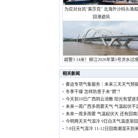
为应对台风“美莎克” 北海外沙码头渔
回港避风
超警3.14米！柳江2026年第1号洪水过
市民在堤岸见证汛况
相关新闻
春运专项气象服务｜未来三天天气预报
冬季干燥 怎样防患于未“燃”？
今天到10日广西阴云消散 阳光有望逐
未来一周广西多雨雾天气 气温起伏不
未来一周多雨雾 气温起伏大 还有回南
今明两天天气湿冷 9日白天气温逐渐
7-8日天气湿冷 11-12日回南潮湿天到