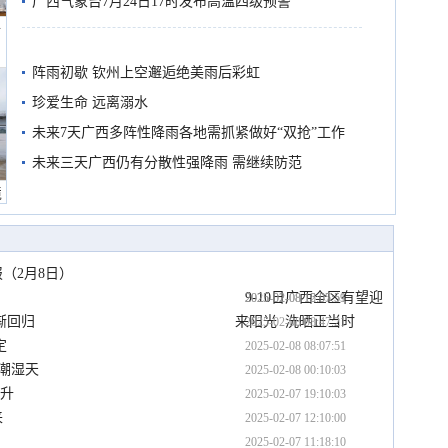
预警
广西气象台7月24日17时发布高温四级预警
船
阵雨初歇 钦州上空邂逅绝美雨后彩虹
珍爱生命 远离溺水
未来7天广西多阵性降雨各地需抓紧做好“双抢”工作
未来三天广西仍有分散性强降雨 需继续防范
境
（2月8日）
9-10日广西全区有望迎
2025-02-08 15:55:59
2025-02-08 12:07:51
渐回归
来阳光 洗晒正当时
2025-02-08 08:47:21
定
2025-02-08 08:07:51
潮湿天
2025-02-08 00:10:03
回升
2025-02-07 19:10:03
来
2025-02-07 12:10:00
2025-02-07 11:18:10