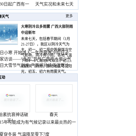
月30日起广西有一
天气实况和未来七天
更多
聊天气
大寒阴冷且多雨雾 广西大部阴雨
中迎新年
未来七天，包括春节期间（1月
21-27日），我区以阴冷天气为
主，初一、初二受中等偏强冷空
日小寒 开始进入一年中最寒冷的日子
气影响，阴冷有小雨，各地气温
家访谈——“冬至”节气广西雨水偏少气
下降4～6℃局地8℃以上，初三、
低
日大雪节气到来 广西将持续低温寒冷
初四天气转好，部分地区可见阳
气
光，初五、初六有雨雾天气。
互动
胎素抗衰神话破
春天
灭！
015年可能成为有气候记录以来最炎热的一
夏穿冬装 气温降至零下7度