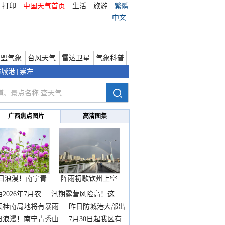
打印
中国天气首页
生活
旅游
繁體
中文
东盟气象
台风天气
雷达卫星
气象科普
防城港
|
崇左
广西焦点图片
高清图集
日浪漫！南宁青
阵雨初歇钦州上空
秀山
邂逅
2026年7月农
汛期露营风险高！这
天桂南局地将有暴雨
昨日防城港大部出
暴
日浪漫！南宁青秀山
7月30日起我区有