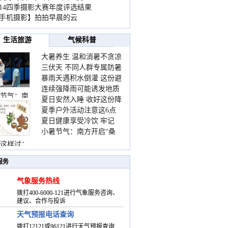
014四季摄影大赛年度评选结果
手机摄影】拍拍早晨的云
生活旅游
气候科普
大暑养生 温和消暑不贪凉
三伏天 不同人群专属防暑
暴雨天遇积水倒灌 这份避
要点请收好
连续强降雨可能诱发地质
险提示请收好
节气：南
夏日安然入睡 收好这份降
灾害 这些前兆要知道
夏季户外活动注意这6点
温小贴士
夏日健康享受冷饮 牢记
防暑健身两不误
小暑节气：南方开启“桑
“两注意一控制”
拿”模式 北方陆续进入雨
这样过：
季
服务
气象服务热线
拨打400-6000-121进行气象服务咨询、
建议、合作与投诉
天气预报电话查询
拨打12121或96121进行天气预报查询