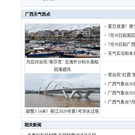
广西天气热点
夏日浪漫！南
7月30日起
7月30日起
天气实况和未
为应对台风“美莎克” 北海外沙码头渔船
回港避风
受台风“红霞”
有较强降雨
广西气象台26
广西气象台20
预警
广西气象台7月
超警3.14米！柳江2026年第1号洪水过境
市民在堤岸见证汛况
相关新闻