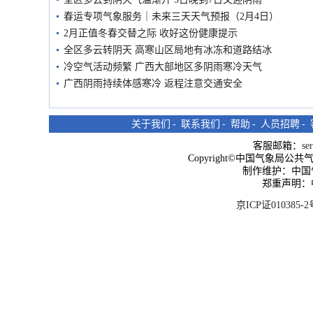
春运专项气象服务｜未来三天天气预报（2月4日）
2月正值冬春交替之际 收好这份健康提示
全区多云转阴天 高寒山区局地有冰冻和道路结冰
冷空气活动频繁 广西大部地区多阴雨寒冷天气
广西阴雨持续体感寒冷 返程注意交通安全
关于我们
-
联系我们
-
帮助
-
人员招聘
-
客服邮箱：
se
Copyright©中国气象局公共气象服
制作维护：中国
郑重声明：
京ICP证010385-2