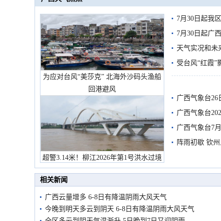
7月30日起
7月30日起
天气实况和未
受台风“红霞”
为应对台风“美莎克” 北海外沙码头渔船
有较强降雨
回港避风
广西气象台26
广西气象台20
预警
广西气象台7月
阵雨初歇 钦
超警3.14米！柳江2026年第1号洪水过境
市民在堤岸见证汛况
相关新闻
广西云量增多 6-8日有降温阴雨大风天气
今晚到明天多云到阴天 6-8日有降温阴雨大风天气
全区多云到阴天气温渐升 5日晚到7日又迎阴雨