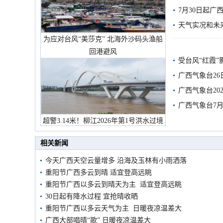
7月30日起
天气实况和未
为应对台风“美莎克” 北海外沙码头渔船
回港避风
受台风“红霞”
有较强降雨
广西气象台26
广西气象台20
预警
广西气象台7月
超警3.14米！柳江2026年第1号洪水过境
市民在堤岸见证汛况
相关新闻
今天广西天空云量增多 沿海及玉林有小雨洒落
重阳节广西多云到晴 适宜登高远眺
重阳节广西以多云到晴天为主 适宜登高远眺
30日起有降水过程 宜抢晴收晒
重阳节广西以多云天气为主 日暖夜凉温差大
广西大部唱晴“歌” 日暖夜凉温差大