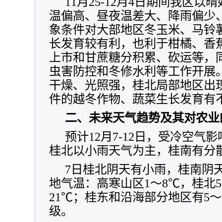
11月25-12月4日期间我区
温偏高、昼夜温差大、降雨偏少
象条件对大部地区冬玉米、马铃
长发育较有利，也利于柑橘、香
上市和甘蔗糖分积累、砍运等，
虫害防控和冬修水利等工作开展
干燥、光照强，桂北局部地区出
件的越冬作物、蔬菜生长发育有
二、未来天气趋势及其对农业
预计12月7-12日，受冷空
桂北以小雨天气为主，桂南有分
7日桂北阴天有小雨，桂南阴
地气温：高寒山区1～8℃，桂北5
21℃；桂东和沿海部分地区有5～
级。