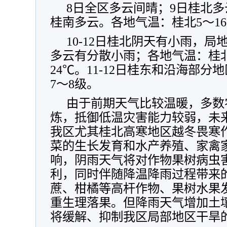
8日全区多云间晴；9日桂北
桂南多云。各地气温：桂北5～16
10-12日桂北阴天有小雨，
多云有分散小雨；各地气温：桂北
24℃。11-12日桂东和沿海部分
7～8级。
由于前期天气比较温暖，多数
炼，抵御低温灾害能力较弱，未
我区尤其桂北高寒地区越冬畏寒
菜的生长发育和水产养殖、家禽
响，阴雨天气将对作物果树病虫
利，同时伴随降温降雨过程带来
蔗、柑橘等高杆作物、果树水果
重生理落果。但降雨天气增加土
将缓解、抑制我区局部地区干旱