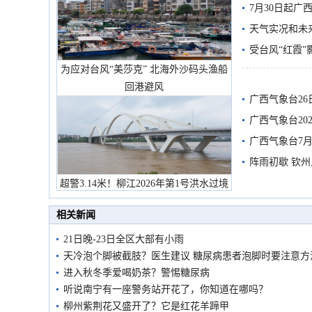
7月30日起
天气实况和未
受台风“红霞”
为应对台风“美莎克” 北海外沙码头渔船
有较强降雨
回港避风
广西气象台26
广西气象台20
预警
广西气象台7月
阵雨初歇 钦
超警3.14米！柳江2026年第1号洪水过境
市民在堤岸见证汛况
相关新闻
21日晚-23日全区大部有小雨
天冷泡个脚被截肢？医生建议 糖尿病患者泡脚时要注意方
进入秋冬季爱喝奶茶？警惕糖尿病
听说南宁有一座警务站开花了，你知道在哪吗？
柳州紫荆花又盛开了？它是红花羊蹄甲