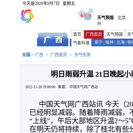
今天是
2026年8月7日
星期五
天气预报
北京
州
首页
广西首页
天气预报
天
南宁
|
桂林
|
北海
|
柳
气象科普
全国
>
广西
>
广西首页
>
天气形势
明日雨弱升温 21日晚起
2022-11-20 19:00:00 来源：
中国天气网广西站
中国天气网广西站讯 今天（2
已经明显减弱。随着降雨减弱，
“上线”，午后大部地区升温2～
在明天仍将持续，除了桂北有些