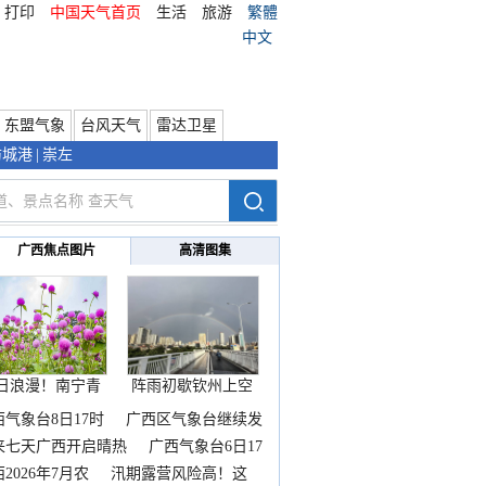
打印
中国天气首页
生活
旅游
繁體
中文
东盟气象
台风天气
雷达卫星
防城港
|
崇左
广西焦点图片
高清图集
日浪漫！南宁青
阵雨初歇钦州上空
秀山
邂逅
西气象台8日17时
广西区气象台继续发
来七天广西开启晴热
广西气象台6日17
2026年7月农
汛期露营风险高！这