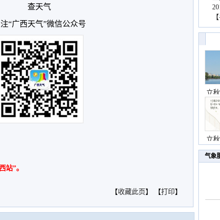
查天气
2
【
注“广西天气”微信公众号
立秋
立秋
气象
西站”。
【
收藏此页
】 【
打印
】