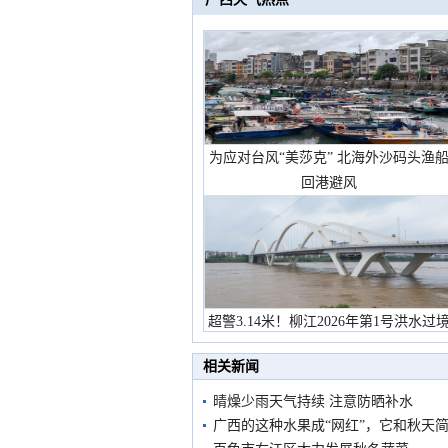
为应对台风“美莎克” 北海外沙码头渔
回港避风
超警3.14米！柳江2026年第1号洪水过
市民在堤岸见证汛况
相关新闻
晴燥少雨天气持续 注意防晒补水
广西的这种水果成“网红”，它和秋天