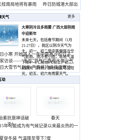
天桂南局地将有暴雨
昨日防城港大部出
暴
更多
聊天气
大寒阴冷且多雨雾 广西大部阴雨
中迎新年
未来七天，包括春节期间（1月
21-27日），我区以阴冷天气为
主，初一、初二受中等偏强冷空
日小寒 开始进入一年中最寒冷的日子
气影响，阴冷有小雨，各地气温
家访谈——“冬至”节气广西雨水偏少气
下降4～6℃局地8℃以上，初三、
低
日大雪节气到来 广西将持续低温寒冷
初四天气转好，部分地区可见阳
气
光，初五、初六有雨雾天气。
互动
胎素抗衰神话破
春天
灭！
015年可能成为有气候记录以来最炎热的一
夏穿冬装 气温降至零下7度