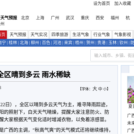
设为首页
加入收藏
天气预报
北京
上海
广州
武汉
重庆
西安
福州
杭
州
首页
天气预报
天气实况
四季旅游
生活气象
行业气象
气象影视
南宁
|
桂林
|
北海
|
柳州
|
百色
|
河池
|
来宾
|
梧州
|
贺州
|
贵港
|
玉林
|
钦州
|
全区晴到多云 雨水稀缺
站
大
中
【字体：
小
】
（22日），全区以晴到多云天气为主，难寻降雨踪迹，
夏
在太阳的照射下，白天天气晴燥，提醒大家注意防火、防
广
醒大家根据天气变化适时增减衣物，以免着凉感冒。
布
未
是广西的主调，“秋高气爽”的天气模式还将继续维持，
时
广西