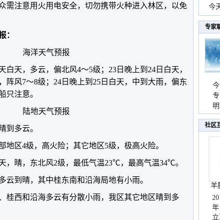
众需注意用火用电安全，切勿携带火种进入林区，以免
份
今
现
专家
预报：
海洋天气预报
白天，多云，偏北风4～5级；23日晚上到24日白天，
，阵风7～8级；24日晚上到25日白天，中到大雨，偏东
今
上船只注意。
专
温
明
陆地天气预报
天
社区
晴到多云。
部地区4级，高火险；其它地区5级，极高火险。
，晴，东北风2级，最低气温23℃，最高气温34℃。
全区多云到晴，其中桂东南和沿海局地有小雨。
羊
桂南、桂西和沿海多云有分散小雨，我区其它地区晴到多
2
年
立