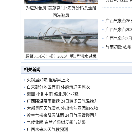
为应对台风“美莎克” 北海外沙码头渔船
有较强降雨
回港避风
广西气象台26
广西气象台20
预警
广西气象台7月
阵雨初歇 钦
超警3.14米！柳江2026年第1号洪水过境
市民在堤岸见证汛况
相关新闻
火锅虽好吃 但容易上火
白天部分地区有雨 体感清凉需添衣
海面 小到中雨 偏北风6～7级
广西降温降雨继续 24日转多云气温抬升
大部景区天气清凉 外出需注意添加衣物
冷空气带来降温降雨 24日气温缓慢回升
气候偏暖 东兰芒果树反季节结果
广西未来30天气候预测