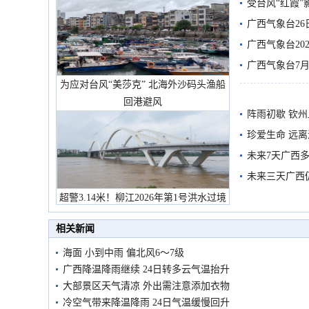
受台风“红霞”
有较强降雨
广西气象台26
广西气象台20
预警
广西气象台7月
为应对台风“美莎克” 北海外沙码头渔船
回港避风
阵雨初歇 钦
珍爱生命 远
未来7天广西
未来三天广西
超警3.14米！柳江2026年第1号洪水过境
市民在堤岸见证汛况
相关新闻
海面 小到中雨 偏北风6～7级
广西降温降雨继续 24日转多云气温抬升
大部景区天气清凉 外出需注意添加衣物
冷空气带来降温降雨 24日气温缓慢回升