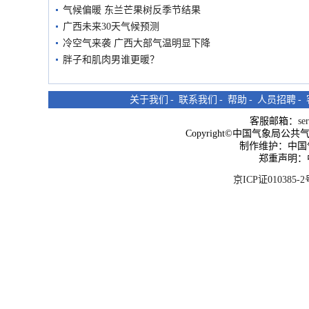
气候偏暖 东兰芒果树反季节结果
广西未来30天气候预测
冷空气来袭 广西大部气温明显下降
胖子和肌肉男谁更暖？
关于我们
-
联系我们
-
帮助
-
人员招聘
-
客服邮箱：
se
Copyright©中国气象局公共气象服
制作维护：中国
郑重声明：
京ICP证010385-2