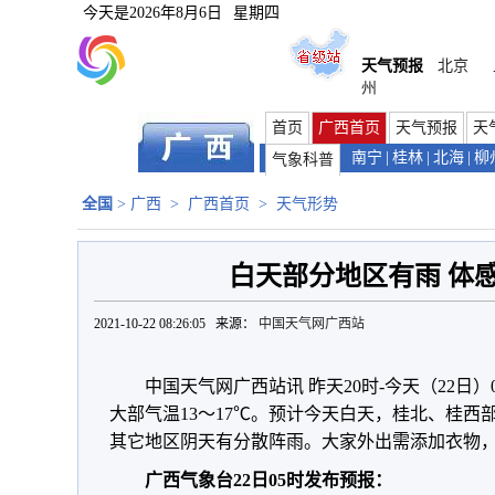
今天是
2026年8月6日
星期四
天气预报
北京
州
首页
广西首页
天气预报
天
南宁
|
桂林
|
北海
|
柳
气象科普
全国
>
广西
>
广西首页
>
天气形势
白天部分地区有雨 体
2021-10-22 08:26:05 来源：
中国天气网广西站
中国天气网广西站讯 昨天20时-今天（22日
大部气温13～17℃。预计今天白天，桂北、桂
其它地区阴天有分散阵雨。大家外出需添加衣物
广西气象台22日05时发布预报：