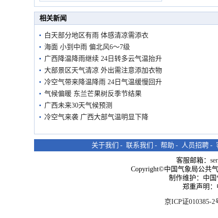
市民在堤岸见证汛况
相关新闻
白天部分地区有雨 体感清凉需添衣
海面 小到中雨 偏北风6～7级
广西降温降雨继续 24日转多云气温抬升
大部景区天气清凉 外出需注意添加衣物
冷空气带来降温降雨 24日气温缓慢回升
气候偏暖 东兰芒果树反季节结果
广西未来30天气候预测
冷空气来袭 广西大部气温明显下降
关于我们
-
联系我们
-
帮助
-
人员招聘
-
客服邮箱：
se
Copyright©中国气象局公共气象服
制作维护：中国
郑重声明：
京ICP证010385-2