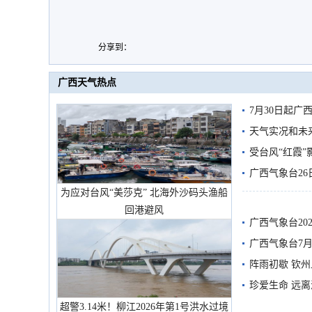
分享到：
广西天气热点
7月30日起
天气实况和未
受台风“红霞”
有较强降雨
广西气象台26
为应对台风“美莎克” 北海外沙码头渔船
回港避风
广西气象台20
预警
广西气象台7月
阵雨初歇 钦
珍爱生命 远
超警3.14米！柳江2026年第1号洪水过境