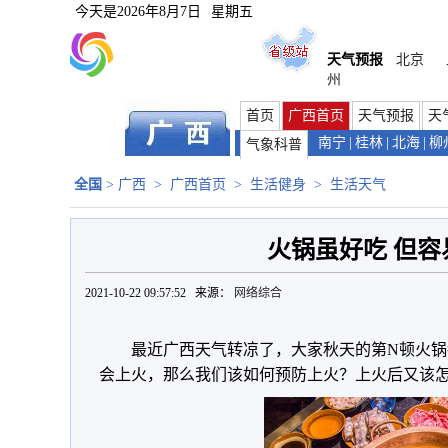
今天是
2026年8月7日
星期五
天气预报
北京
州
首页
广西首页
天气预报
天
南宁
|
桂林
|
北海
|
柳
气象科普
全国
>
广西
>
广西首页
>
生活健身
>
生活天气
火锅虽好吃 但容
2021-10-22 09:57:52 来源：
网络综合
最近广西天气转凉了，大家秋天的第N顿火
会上火，那么我们该如何预防上火？上火后又该