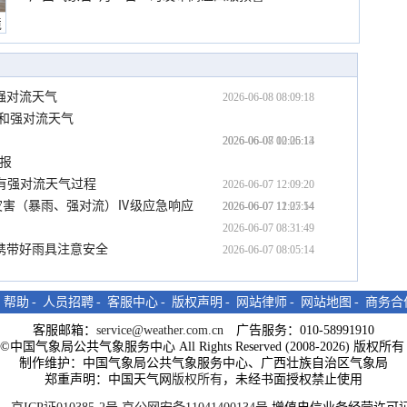
境
强对流天气
2026-06-08 08:09:18
和强对流天气
2026-06-08 00:05:14
2026-06-07 12:26:13
预报
伴有强对流天气过程
2026-06-07 12:09:20
灾害（暴雨、强对流）Ⅳ级应急响应
2026-06-07 12:05:14
2026-06-07 11:27:54
2026-06-07 08:31:49
携带好雨具注意安全
2026-06-07 08:05:14
-
帮助
-
人员招聘
-
客服中心
-
版权声明
-
网站律师
-
网站地图
-
商务合
客服邮箱：
service@weather.com.cn
广告服务：010-58991910
ght©中国气象局公共气象服务中心 All Rights Reserved (2008-2026) 版权
制作维护：中国气象局公共气象服务中心、广西壮族自治区气象局
郑重声明：中国天气网
版权所有
，未经书面授权禁止使用