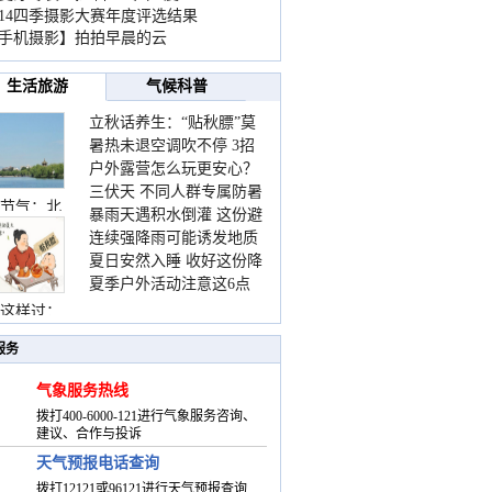
014四季摄影大赛年度评选结果
手机摄影】拍拍早晨的云
生活旅游
气候科普
立秋话养生：“贴秋膘”莫
暑热未退空调吹不停 3招
着急 先清暑再防燥
户外露营怎么玩更安心？
护住肩颈不酸痛
三伏天 不同人群专属防暑
这份攻略请收好
节气：北
暴雨天遇积水倒灌 这份避
要点请收好
连续强降雨可能诱发地质
险提示请收好
夏日安然入睡 收好这份降
灾害 这些前兆要知道
夏季户外活动注意这6点
温小贴士
防暑健身两不误
这样过：
服务
气象服务热线
拨打400-6000-121进行气象服务咨询、
建议、合作与投诉
天气预报电话查询
拨打12121或96121进行天气预报查询