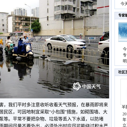
份
今
现
专家
今
专
温
明
天
社区
害，我们平时多注意收听收看天气预报，在暴雨即将来
羊
居民区，可因地制宜采取“小包围”措施，如砌围墙、大
2
泵等。平常不要把杂物、垃圾等丢入下水道，以防堵
年
立
雨期间尽量不要外出，必须外出时应尽可能绕过积水严