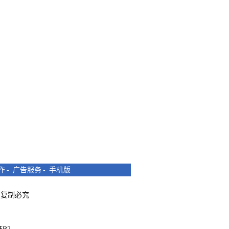
作
-
广告服务
-
手机版
所有 复制必究