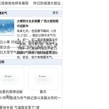
天桂南局地将有暴雨
昨日防城港大部出
暴
更多
聊天气
大寒阴冷且多雨雾 广西大部阴雨
中迎新年
未来七天，包括春节期间（1月
21-27日），我区以阴冷天气为
主，初一、初二受中等偏强冷空
日小寒 开始进入一年中最寒冷的日子
气影响，阴冷有小雨，各地气温
家访谈——“冬至”节气广西雨水偏少气
下降4～6℃局地8℃以上，初三、
低
日大雪节气到来 广西将持续低温寒冷
初四天气转好，部分地区可见阳
气
光，初五、初六有雨雾天气。
互动
胎素抗衰神话破
春天
灭！
015年可能成为有气候记录以来最炎热的一
夏穿冬装 气温降至零下7度