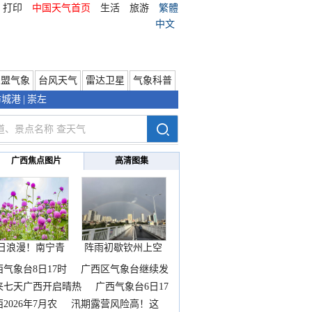
打印
中国天气首页
生活
旅游
繁體
中文
东盟气象
台风天气
雷达卫星
气象科普
防城港
|
崇左
广西焦点图片
高清图集
日浪漫！南宁青
阵雨初歇钦州上空
秀山
邂逅
西气象台8日17时
广西区气象台继续发
来七天广西开启晴热
广西气象台6日17
2026年7月农
汛期露营风险高！这