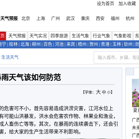
设为首页
加入收藏
天气预报
北京
上海
广州
武汉
重庆
西安
福州
杭州
首页
天气预报
天气实况
四季旅游
生活气象
行业气象
气象影视
南宁
|
桂林
|
北海
|
柳州
|
百色
|
河池
|
来宾
|
梧州
|
贺州
|
贵港
|
玉林
|
钦州
|
生活天气
暴雨天气该如何防范
大
中
【字体：
小
】
的危害可不小，首先容易造成洪涝灾害，江河水位上
夏
有可能山洪暴发，洪水会危害农作物、林果业和渔业，
广
成人畜伤亡等等。其次，在暴雨的连续袭击下，还会引
布
未
害，给大家的生产生活带来不利影响。
时
广西