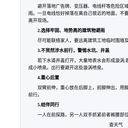
避开落地广告牌、变压器、电线杆等危险区
雨。一旦电线恰好掉落在离自己很近的地面，不
离开现场。
2.选择牢固、地势高的建筑物避雨
尽可能联络家人，要远离建筑工地临时围墙
3.不贸然涉水前行，警惕水坑、井盖
若下水道井盖打开，大量地表水会形成漩涡;
成小喷泉。出行要避开这些漩涡喷泉。
4.重心后置
双臂前伸，重心放在后脚上，前脚伸出，用
前行。
5.结伴同行
一人在前探路，另一人双手抓紧前者裤腰部
查天气