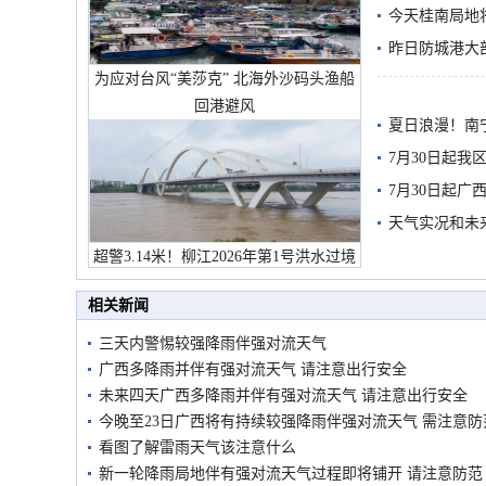
今天桂南局地将
需继续防范
昨日防城港大
为应对台风“美莎克” 北海外沙码头渔船
雨
回港避风
夏日浪漫！南
7月30日起
7月30日起
天气实况和未
超警3.14米！柳江2026年第1号洪水过境
市民在堤岸见证汛况
相关新闻
三天内警惕较强降雨伴强对流天气
广西多降雨并伴有强对流天气 请注意出行安全
未来四天广西多降雨并伴有强对流天气 请注意出行安全
今晚至23日广西将有持续较强降雨伴强对流天气 需注意防
看图了解雷雨天气该注意什么
新一轮降雨局地伴有强对流天气过程即将铺开 请注意防范