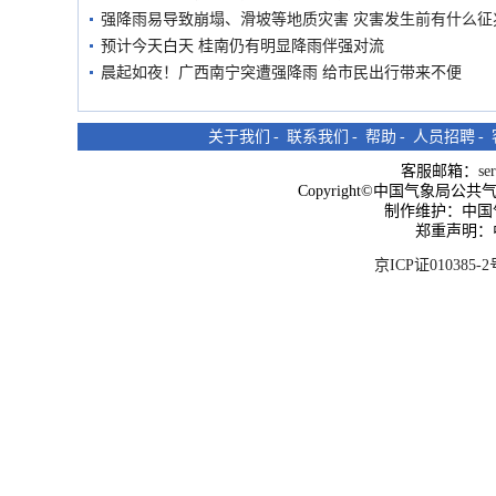
强降雨易导致崩塌、滑坡等地质灾害 灾害发生前有什么征
预计今天白天 桂南仍有明显降雨伴强对流
晨起如夜！广西南宁突遭强降雨 给市民出行带来不便
关于我们
-
联系我们
-
帮助
-
人员招聘
-
客服邮箱：
se
Copyright©中国气象局公共气象服
制作维护：中国
郑重声明：
京ICP证010385-2