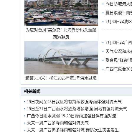
需继续防范
昨日防城港大
雨
夏日浪漫！南
7月30日起
为应对台风“美莎克” 北海外沙码头渔船
回港避风
7月30日起
天气实况和未
受台风“红霞”
有较强降雨
广西气象台26
超警3.14米！柳江2026年第1号洪水过境
市民在堤岸见证汛况
相关新闻
19日夜间至23日我区将有持续较强降雨伴强对流天气
19日至21日广西雨水将逐渐增多增强 局地有强对流天气
广西今日雨水减弱 19-20日降雨加强且伴有强对流
未来一周广西多降雨和强对流天气
未来一周广西仍多降雨和强对流 谨防次生灾害发生