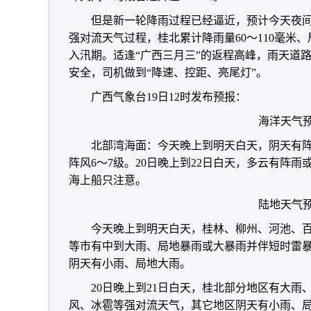
但是新一轮降雨过程已经逼近，预计今天夜间
强对流天气过程，桂北累计降雨量60～110毫米、
入汛期。适逢“广西三月三”的返程高峰，雨天道
安全，司机做到“降速、控距、亮尾灯”。
广西气象台19日12时发布预报：
海洋天气
北部湾海面：今天晚上到明天白天，阴天有阵
阵风6～7级。20日晚上到22日白天，多云有阵雨
海上船只注意。
陆地天气
今天晚上到明天白天，桂林、柳州、河池、
等市有中到大雨、局地暴雨或大暴雨并伴短时雷
阴天有小雨、局地大雨。
20日晚上到21日白天，桂北部分地区有大
风、冰雹等强对流天气，其它地区阴天有小雨、