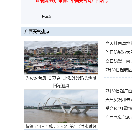
转载请注明“来源：中国天气网广西站”。
分享到：
广西天气热点
今天桂南局地将
需继续防范
昨日防城港大
雨
夏日浪漫！南
7月30日起
为应对台风“美莎克” 北海外沙码头渔船
回港避风
7月30日起
天气实况和未
受台风“红霞”
有较强降雨
广西气象台26
超警3.14米！柳江2026年第1号洪水过境