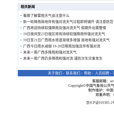
市民在堤岸见证汛况
相关新闻
看图了解雷雨天气该注意什么
新一轮降雨局地伴有强对流天气过程即将铺开 请注意防范
广西将迎持续较强降雨及强对流天气 假期外出需警惕
19日夜间至23日我区将有持续较强降雨伴强对流天气
19日至21日广西雨水将逐渐增多增强 局地有强对流天气
广西今日雨水减弱 19-20日降雨加强且伴有强对流
未来一周广西多降雨和强对流天气
未来一周广西仍多降雨和强对流 谨防次生灾害发生
关于我们
-
联系我们
-
帮助
-
人员招聘
-
客服邮箱：
se
Copyright©中国气象局公共气象服
制作维护：中国
郑重声明：
京ICP证010385-2