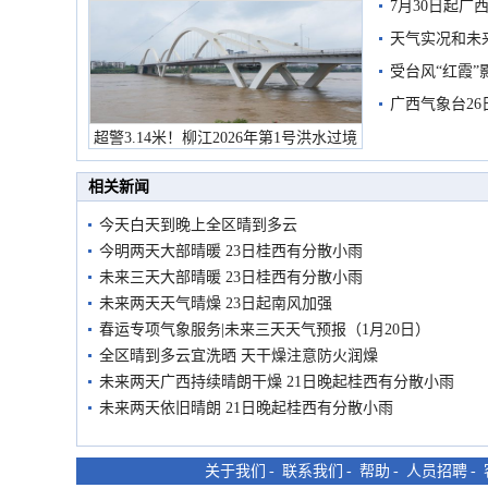
7月30日起
天气实况和未
受台风“红霞”
有较强降雨
广西气象台26
超警3.14米！柳江2026年第1号洪水过境
市民在堤岸见证汛况
相关新闻
今天白天到晚上全区晴到多云
今明两天大部晴暖 23日桂西有分散小雨
未来三天大部晴暖 23日桂西有分散小雨
未来两天天气晴燥 23日起南风加强
春运专项气象服务|未来三天天气预报（1月20日）
全区晴到多云宜洗晒 天干燥注意防火润燥
未来两天广西持续晴朗干燥 21日晚起桂西有分散小雨
未来两天依旧晴朗 21日晚起桂西有分散小雨
关于我们
-
联系我们
-
帮助
-
人员招聘
-