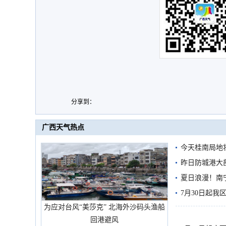
分享到：
广西天气热点
今天桂南局地将
需继续防范
昨日防城港大
雨
夏日浪漫！南
7月30日起
为应对台风“美莎克” 北海外沙码头渔船
回港避风