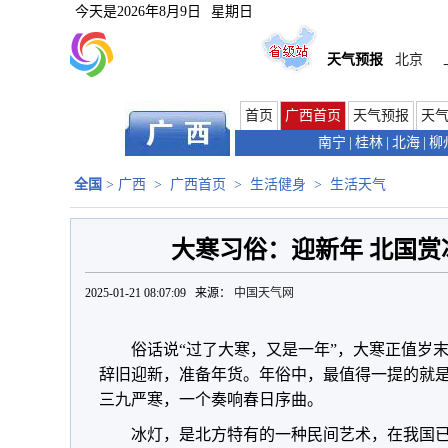
今天是
2026年8月9日
星期日
天气预报
北京
首页
广西首页
天气预报
天
南宁
|
桂林
|
北海
|
柳
全国
>
广西
>
广西首页
>
生活健身
>
生活天气
大寒习俗：迎新年 北国赏
2025-01-21 08:07:09 来源：
中国天气网
俗话说“过了大寒，又是一年”，大寒正值岁
辞旧迎新，准备年货。年俗中，最值得一提的就
三九严寒，一个奏响春日序曲。
冰灯，是北方特有的一种民间艺术，在我国