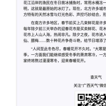
花江沿岸的渔民在冬日凿冰捕鱼时，常用水桶冻一
明，这就是最原始的冰灯了。现在，北方许多城
方特有的天然冰雪与灯光色彩、声控巧妙结合，
在南方许多地区，春节前买上几束鲜花是许
每年除夕前三天举办的迎春花市是买卖鲜花、花
花市上人山人海，热闹非凡。除夕之夜，花市进
仙、腊梅……数十种花卉争奇斗艳，给节日增添
“人间至此冬色尽，春暖花开不久时。”大寒
季，一方面我们能继续感受冬季的萧肃寒冷，一
家终将熬过漫漫寒冬，迎来春暖花开。
查天气
关注“广西天气”微