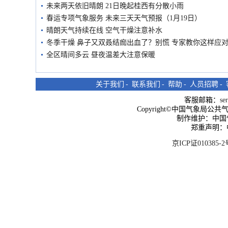
未来两天依旧晴朗 21日晚起桂西有分散小雨
春运专项气象服务 未来三天天气预报（1月19日）
晴朗天气持续在线 空气干燥注意补水
冬季干燥 鼻子又双叒结痂出血了？别慌 专家教你这样应
全区晴间多云 昼夜温差大注意保暖
关于我们
-
联系我们
-
帮助
-
人员招聘
-
客服邮箱：
se
Copyright©中国气象局公共气象服
制作维护：中国
郑重声明：
京ICP证010385-2