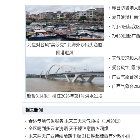
昨日防城港大
雨
夏日浪漫！南
7月30日起
7月30日起
为应对台风“美莎克” 北海外沙码头渔船
回港避风
天气实况和未
受台风“红霞”
有较强降雨
广西气象台26
广西气象台20
预警
超警3.14米！柳江2026年第1号洪水过境
市民在堤岸见证汛况
相关新闻
春运专项气象服务|未来三天天气预报（1月20日）
全区晴到多云宜洗晒 天干燥注意防火润燥
未来两天广西持续晴朗干燥 21日晚起桂西有分散小雨